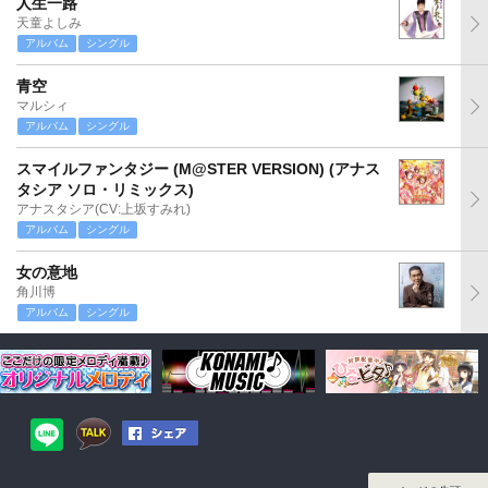
人生一路
天童よしみ
アルバム
シングル
青空
マルシィ
アルバム
シングル
スマイルファンタジー (M@STER VERSION) (アナス
タシア ソロ・リミックス)
アナスタシア(CV:上坂すみれ)
アルバム
シングル
女の意地
角川博
アルバム
シングル