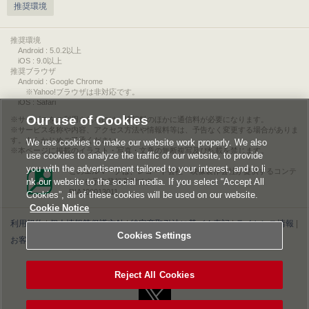
推奨環境
推奨環境
Android : 5.0.2以上
iOS : 9.0以上
推奨ブラウザ
Android : Google Chrome
※Yahoo!ブラウザは非対応です。
iOS : Safari
Our use of Cookies
サービスをご利用されるには、情報料のほかに通信料が必要になります。
サービス名称や内容、アクセス方法や情報料等は、予告なく変更する場合がありま
す。あらかじめご了承ください。
We use cookies to make our website work properly. We also
本ページに掲載のイラスト・写真・文章の無断複写及び転載を禁じます。
use cookies to analyze the traffic of our website, to provide
you with the advertisement tailored to your interest, and to li
このエルマークは、レコード会社・映像製作会社が提供するコンテ
nk our website to the social media. If you select “Accept All
ンツを示す登録商標です。
RIAJ00013011
Cookies”, all of these cookies will be used on our website.
Cookie Notice
利用規約
|
個人情報等保護方針
|
特定商取引法に基づく表記
|
ライセンス情報
|
Cookies Settings
お客様情報の外部送信について
|
Cookies Settings
©2026 Konami Digital Entertainment
Reject All Cookies