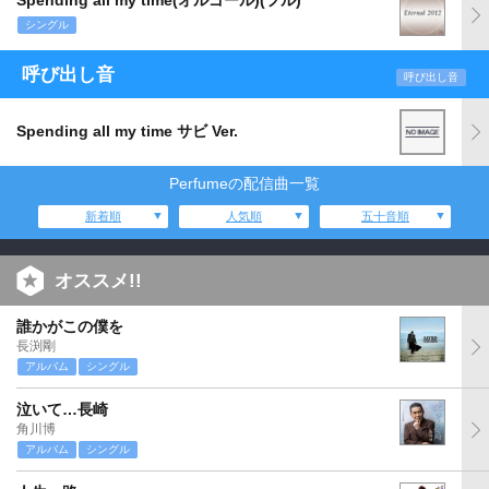
Spending all my time(オルゴール)(フル)
シングル
呼び出し音
呼び出し音
Spending all my time サビ Ver.
Perfumeの配信曲一覧
新着順
人気順
五十音順
オススメ!!
誰かがこの僕を
長渕剛
アルバム
シングル
泣いて…長崎
角川博
アルバム
シングル