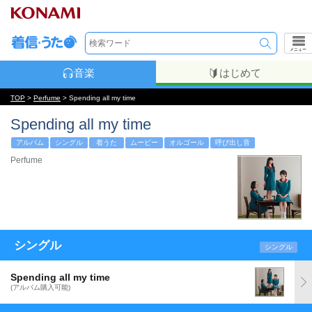
メニュー
音楽
はじめて
TOP
>
Perfume
> Spending all my time
Spending all my time
アルバム
シングル
着うた
ムービー
オルゴール
呼び出し音
Perfume
シングル
シングル
Spending all my time
(アルバム購入可能)