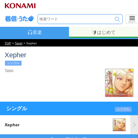
メニュー
音楽
はじめて
TOP
>
Tatsh
> Xepher
Xepher
シングル
Tatsh
シングル
シングル
Xepher