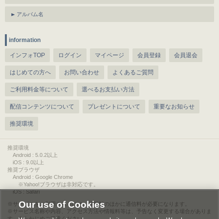
アルバム名
information
インフォTOP
ログイン
マイページ
会員登録
会員退会
はじめての方へ
お問い合わせ
よくあるご質問
ご利用料金等について
選べるお支払い方法
配信コンテンツについて
プレゼントについて
重要なお知らせ
推奨環境
推奨環境
Android : 5.0.2以上
iOS : 9.0以上
推奨ブラウザ
Android : Google Chrome
※Yahoo!ブラウザは非対応です。
iOS : Safari
Our use of Cookies
サービスをご利用されるには、情報料のほかに通信料が必要になります。
サービス名称や内容、アクセス方法や情報料等は、予告なく変更する場合がありま
す。あらかじめご了承ください。