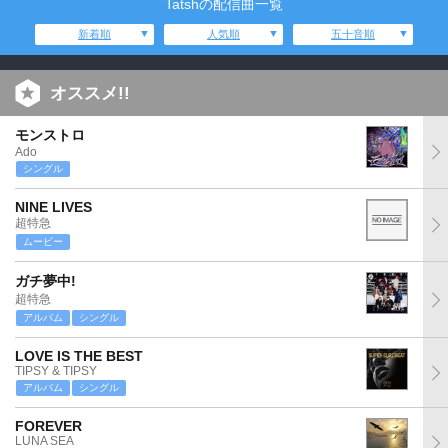
Tatshの配信曲一覧
新着順
人気順
五十音順
オススメ!!
モンストロ
Ado
シングル
NINE LIVES
超特急
ムービー
ガチ夢中!
超特急
アルバム
シングル
LOVE IS THE BEST
TIPSY & TIPSY
アルバム
シングル
FOREVER
LUNA SEA