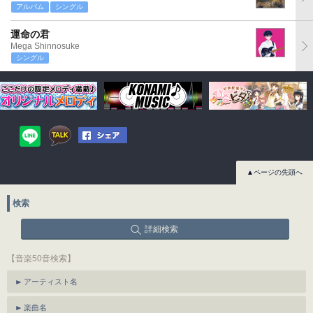
アルバム
シングル
運命の君
Mega Shinnosuke
シングル
▲ページの先頭へ
検索
詳細検索
【音楽50音検索】
アーティスト名
楽曲名