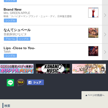
シングル
Brand New
Mrs. GREEN APPLE
映画「スパイダーマン:ブランド・ニュー・デイ」日本版主題歌
シングル
なんてシュペール
音戯探偵ひなビタ
アルバム
シングル
Lips -Close to You-
Tatsh
シングル
▲ページの先頭へ
検索