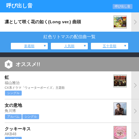
呼び出し音
呼び出し音
凛として咲く花の如く(Long ver.) 曲頭
紅色リトマスの配信曲一覧
新着順
人気順
五十音順
オススメ!!
虹
福山雅治
CX系ドラマ「ウォーターボーイズ」主題歌
シングル
女の意地
角川博
アルバム
シングル
クッキーキス
AKB48