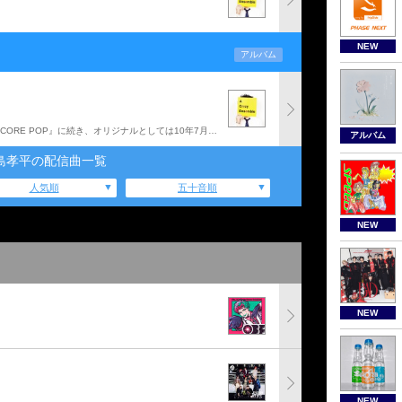
NEW
アルバム
11年12月に発売されたベスト『BEST OF HARD CORE POP』に続き、オリジナルとしては10年7月発売の『VIVAP』以来となる堂島孝平のアルバム。「ギミラ!ギミラ!ギミラ!」、「あのコ猫かいな」、「ベランダでベルリラ」他収録。
アルバム
島孝平の配信曲一覧
人気順
五十音順
NEW
NEW
NEW