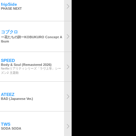
fripSide
PHASE NEXT
コブクロ
ー花たちの詩ーKOBUKURO Concept A
lbum
SPEED
Body & Soul (Remastered 2026)
Netflixリアリティシリーズ「ラヴ上等」シー
ズン2 主題歌
ATEEZ
BAD (Japanese Ver.)
TWS
SODA SODA