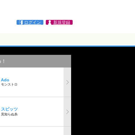
ログイン
新規登録
め！
Ado
モンストロ
スピッツ
見知らぬ糸