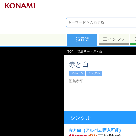
音楽
インフォ
TOP
>
堂島孝平
> 赤と白
赤と白
アルバム
シングル
堂島孝平
シングル
赤と白
(アルバム購入可能)