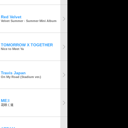
Red Velvet
Velvet Summer - Summer Mini Album
TOMORROW X TOGETHER
Nice to Meet Ya
Travis Japan
On My Road (Stadium ver.)
ME:I
花咲く道