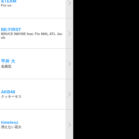
&TEAM
For us
BE:FIRST
BRUCE WAYNE feat. Flo Milli, ATL Jac
ob
平井 大
名残花
AKB48
クッキーキス
timelesz
消えない花火