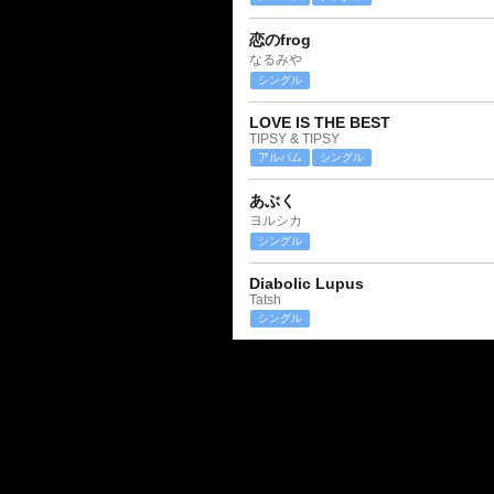
恋のfrog
なるみや
シングル
LOVE IS THE BEST
TIPSY & TIPSY
アルバム
シングル
あぶく
ヨルシカ
シングル
Diabolic Lupus
Tatsh
シングル