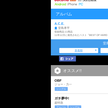
アルバム
A.C.E.
堂島孝平
収録商品:11商品
堂
新着順
オススメ!!
OBF
ジョー・力一
シングル
ガチ夢中!
超特急
アルバム
シングル