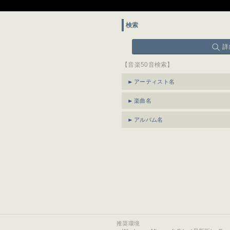
検索
詳
【音楽50音検索】
アーティスト名
楽曲名
アルバム名
推奨環境