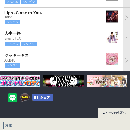
アルバム
シングル
Lips -Close to You-
Tatsh
シングル
人生一路
天童よしみ
アルバム
シングル
クッキーキス
AKB48
シングル
▲ページの先頭へ
検索