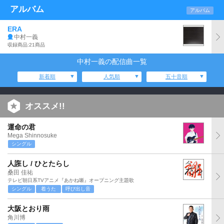
アルバム
アルバム
ERA
中村一義
収録商品:21商品
中村一義の配信曲一覧
新着順
人気順
五十音順
オススメ!!
運命の君
Mega Shinnosuke
シングル
人誑し / ひとたらし
桑田 佳祐
テレビ朝日系TVアニメ『あかね噺』オープニング主題歌
シングル
着うた
呼び出し音
大阪とおり雨
角川博