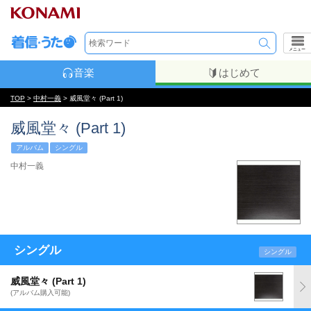
メニュー
音楽
はじめて
TOP
>
中村一義
> 威風堂々 (Part 1)
威風堂々 (Part 1)
アルバム
シングル
中村一義
シングル
シングル
威風堂々 (Part 1)
(アルバム購入可能)