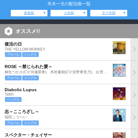
舟木一夫の配信曲一覧
新着順
人気順
五十音順
オススメ!!
復活の日
THE YELLOW MONKEY
アルバム
シングル
ROSE ～禁じられた愛～
桐生つかさ(CV:河瀬茉希)、木村夏樹(CV:安野希世乃)、白雪千夜(CV:関口理咲)
アルバム
シングル
Diabolic Lupus
Tatsh
シングル
志～こころざし～
福田こうへい
アルバム
シングル
スペクター・チェイサー