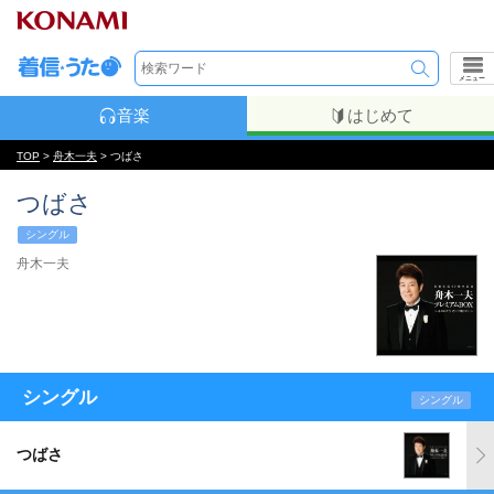
メニュー
音楽
はじめて
TOP
>
舟木一夫
> つばさ
つばさ
シングル
舟木一夫
シングル
シングル
つばさ