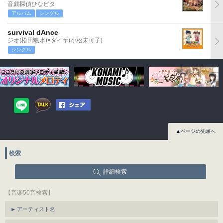
音戯探偵ひなビタ
アルバム
シングル
survival dAnce
ジオ(松田颯水)×ダイヤ(小松未可子)
シングル
▲ページの先頭へ
検索
詳細検索
【音楽50音検索】
アーティスト名