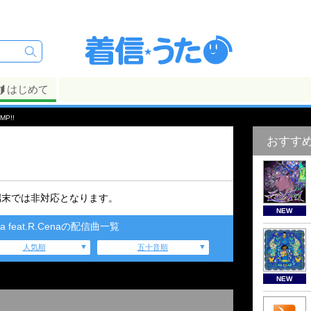
はじめて
MP!!
おすす
端末では非対応となります。
NEW
tica feat.R.Cenaの配信曲一覧
人気順
五十音順
NEW