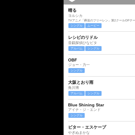
晴る
ヨルシカ
TVアニメ「葬送のフリーレン」第2クールOPテ
シングル
ムービー
レシピのリドル
音戯探偵ひなビタ
アルバム
シングル
OBF
ジョー・力一
シングル
大阪とおり雨
角川博
アルバム
シングル
Blue Shining Star
アイナ・ジ・エンド
シングル
ビター・エスケープ
やぎぬまかな