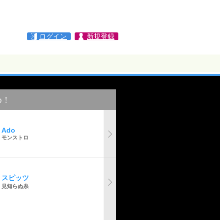
ログイン
新規登録
め！
Ado
モンストロ
スピッツ
見知らぬ糸