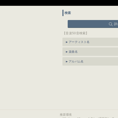
検索
詳
【音楽50音検索】
アーティスト名
楽曲名
アルバム名
推奨環境