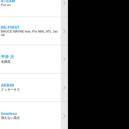
&TEAM
For us
BE:FIRST
BRUCE WAYNE feat. Flo Milli, ATL Jac
ob
平井 大
名残花
AKB48
クッキーキス
timelesz
消えない花火