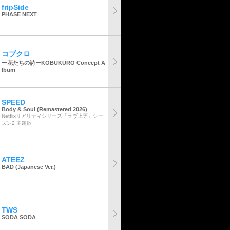
fripSide
PHASE NEXT
コブクロ
ー花たちの詩ーKOBUKURO Concept A
lbum
SPEED
Body & Soul (Remastered 2026)
Netflixリアリティシリーズ「ラヴ上等」シー
ズン2 主題歌
ATEEZ
BAD (Japanese Ver.)
TWS
SODA SODA