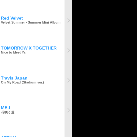
Red Velvet
Velvet Summer - Summer Mini Album
TOMORROW X TOGETHER
Nice to Meet Ya
Travis Japan
On My Road (Stadium ver.)
ME:I
花咲く道