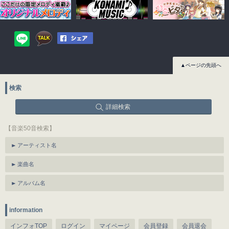
▲ページの先頭へ
検索
詳細検索
【音楽50音検索】
アーティスト名
楽曲名
アルバム名
information
インフォTOP
ログイン
マイページ
会員登録
会員退会