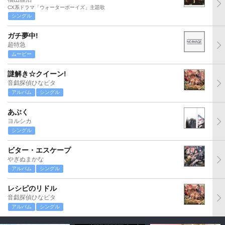
CX系ドラマ「ウォーターボーイズ」主題歌
シングル
ガチ夢中!
超特急
ムービー
謎解き☆クイーン!
音戯探偵ひなビタ
アルバム
シングル
あぶく
ヨルシカ
シングル
ビター・エスケープ
やぎぬまかな
アルバム
シングル
レシピのリドル
音戯探偵ひなビタ
アルバム
シングル