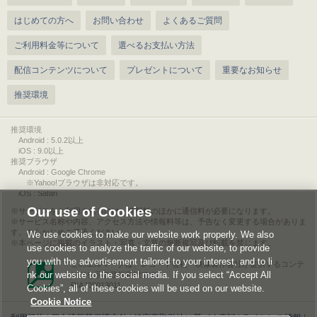
はじめての方へ
お問い合わせ
よくあるご質問
ご利用料金等について
選べるお支払い方法
配信コンテンツについて
プレゼントについて
重要なお知らせ
推奨環境
推奨環境
Android : 5.0.2以上
iOS : 9.0以上
推奨ブラウザ
Android : Google Chrome
※Yahoo!ブラウザは非対応です。
iOS : Safari
Our use of Cookies
サービスをご利用されるには、情報料のほかに通信料が必要になります。
サービス名称や内容、アクセス方法や情報料等は、予告なく変更する場合がありま
す。あらかじめご了承ください。
We use cookies to make our website work properly. We also
本ページに掲載のイラスト・写真・文章の無断複写及び転載を禁じます。
use cookies to analyze the traffic of our website, to provide
you with the advertisement tailored to your interest, and to li
このエルマークは、レコード会社・映像製作会社が提供するコンテ
nk our website to the social media. If you select “Accept All
ンツを示す登録商標です。
RIAJ00013011
Cookies”, all of these cookies will be used on our website.
Cookie Notice