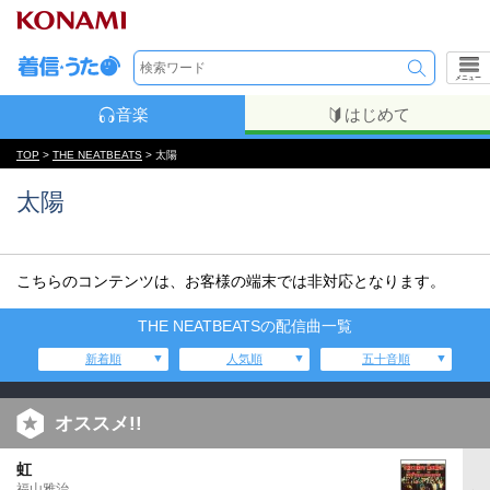
メニュー
音楽
はじめて
TOP
>
THE NEATBEATS
> 太陽
太陽
こちらのコンテンツは、お客様の端末では非対応となります。
THE NEATBEATSの配信曲一覧
新着順
人気順
五十音順
オススメ!!
虹
福山雅治