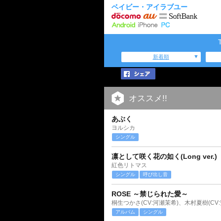
ベイビー・アイラブユー
新着順
オススメ!!
あぶく
ヨルシカ
シングル
凛として咲く花の如く(Long ver.)
紅色リトマス
シングル
呼び出し音
ROSE ～禁じられた愛～
桐生つかさ(CV:河瀬茉希)、木村夏樹(CV
アルバム
シングル