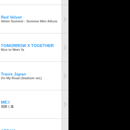
Red Velvet
Velvet Summer - Summer Mini Album
TOMORROW X TOGETHER
Nice to Meet Ya
Travis Japan
On My Road (Stadium ver.)
ME:I
花咲く道