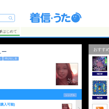
はじめて
おすす
ユー
ル
呼び出し音
NEW
シングル
NEW
ム購入可能)