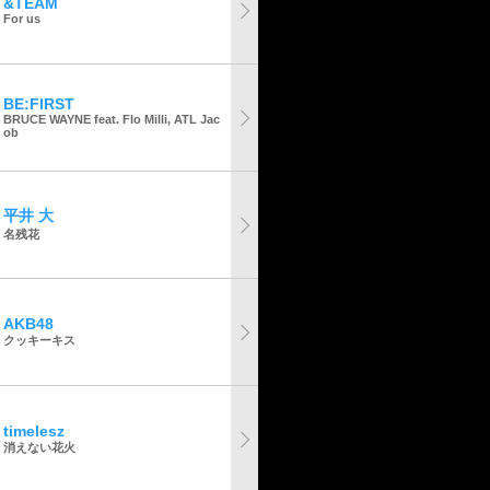
&TEAM
For us
BE:FIRST
BRUCE WAYNE feat. Flo Milli, ATL Jac
ob
平井 大
名残花
AKB48
クッキーキス
timelesz
消えない花火