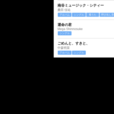
南谷ミュージック・シティー
桑田 佳祐
アルバム
シングル
着うた
呼び出し音
運命の君
Mega Shinnosuke
シングル
ごめんと、すきと、
中森明菜
アルバム
シングル