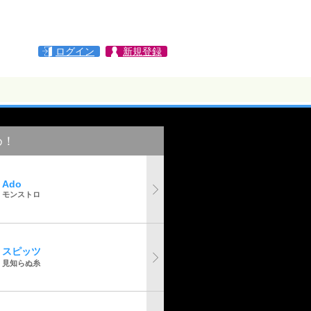
ログイン
新規登録
め！
Ado
モンストロ
スピッツ
見知らぬ糸