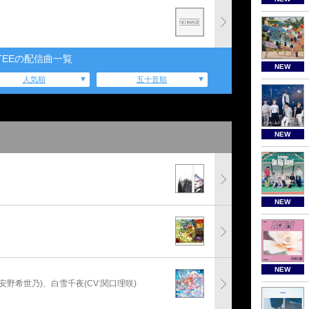
TEEの配信曲一覧
NEW
人気順
五十音順
NEW
NEW
NEW
:安野希世乃)、白雪千夜(CV:関口理咲)