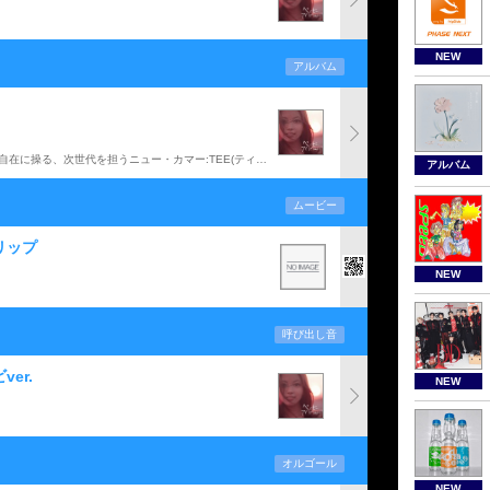
NEW
アルバム
アーシーな歌声とハイ・スピード・ラップを緩急自在に操る、次世代を担うニュー・カマー:TEE(ティー)の10年7月に発売された「3度のメシより君が好き」に続く2ndシングル。不器用なオトコの伝えたくても伝えられない、もどかしい心の叫びをストレートに歌ったラブ・ソング。c/w曲として「ファイター」、「がんばれよ」収録。
アルバム
ムービー
リップ
NEW
呼び出し音
er.
NEW
オルゴール
NEW