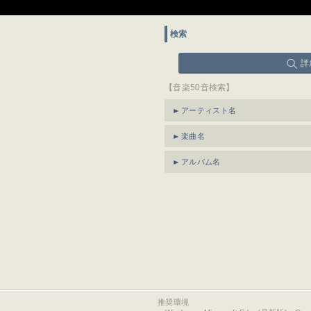
検索
詳
【音楽50音検索】
アーティスト名
楽曲名
アルバム名
推奨環境