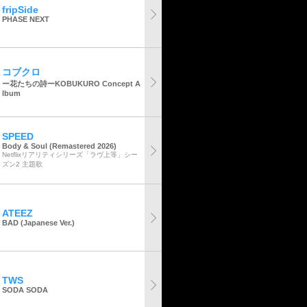
fripSide
PHASE NEXT
コブクロ
ー花たちの詩ーKOBUKURO Concept A
lbum
SPEED
Body & Soul (Remastered 2026)
Netflixリアリティシリーズ「ラヴ上等」シー
ズン2 主題歌
ATEEZ
BAD (Japanese Ver.)
TWS
SODA SODA