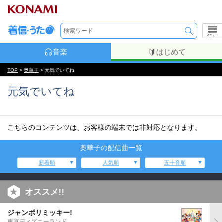
メニュー
音楽
はじめて
TOP
>
奥華子
> 元気でいてね
元気でいてね
こちらのコンテンツは、お客様の端末では非対応となります。
奥華子の配信曲一覧
新着順
人気順
五十音順
オススメ!!
ジャンボリミッキー!
東京ディズニーランド