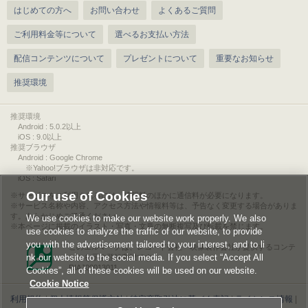
はじめての方へ
お問い合わせ
よくあるご質問
ご利用料金等について
選べるお支払い方法
配信コンテンツについて
プレゼントについて
重要なお知らせ
推奨環境
推奨環境
Android : 5.0.2以上
iOS : 9.0以上
推奨ブラウザ
Android : Google Chrome
※Yahoo!ブラウザは非対応です。
iOS : Safari
Our use of Cookies
サービスをご利用されるには、情報料のほかに通信料が必要になります。
サービス名称や内容、アクセス方法や情報料等は、予告なく変更する場合がありま
す。あらかじめご了承ください。
We use cookies to make our website work properly. We also
本ページに掲載のイラスト・写真・文章の無断複写及び転載を禁じます。
use cookies to analyze the traffic of our website, to provide
you with the advertisement tailored to your interest, and to li
このエルマークは、レコード会社・映像製作会社が提供するコンテ
nk our website to the social media. If you select “Accept All
ンツを示す登録商標です。
RIAJ00013011
Cookies”, all of these cookies will be used on our website.
Cookie Notice
利用規約
|
個人情報等保護方針
|
特定商取引法に基づく表記
|
ライセンス情報
|