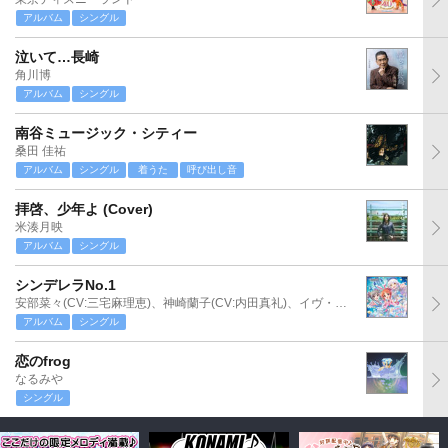
アルバム
シングル
泣いて…長崎
角川博
アルバム
シングル
南谷ミュージック・シティー
桑田 佳祐
アルバム
シングル
着うた
呼び出し音
拝啓、少年よ (Cover)
米湊月映
アルバム
シングル
シンデレラNo.1
安部菜々(CV:三宅麻理恵)、神崎蘭子(CV:内田真礼)、イヴ・サンタクロース(CV:松永あかね)
アルバム
シングル
恋のfrog
なるみや
シングル