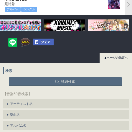
超特急
アルバム
シングル
▲ページの先頭へ
検索
詳細検索
【音楽50音検索】
アーティスト名
楽曲名
アルバム名