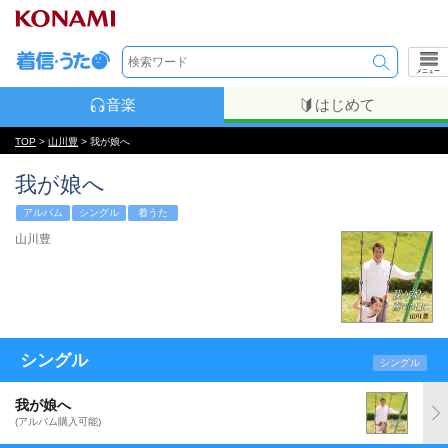
メニュー
音楽
はじめて
TOP
>
山川豊
> 我が娘へ
我が娘へ
アルバム
シングル
着うた
山川豊
シングル
シングル
我が娘へ
(アルバム購入可能)