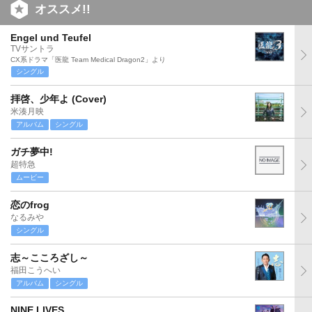
オススメ!!
Engel und Teufel
TVサントラ
CX系ドラマ「医龍 Team Medical Dragon2」より
シングル
拝啓、少年よ (Cover)
米湊月映
アルバム
シングル
ガチ夢中!
超特急
ムービー
恋のfrog
なるみや
シングル
志～こころざし～
福田こうへい
アルバム
シングル
NINE LIVES