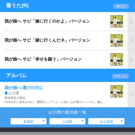
着うた(R)
着うた
我が娘へ サビ「嫁に行くのかよ」バージョン
我が娘へ サビ「嫁に行くんだネ」バージョン
我が娘へ サビ「幸せを願う」バージョン
アルバム
アルバム
我が娘へ/喜びの日に
山川豊
収録商品:6商品
09年6月に発売された「霧雨のシアトル」に続く山川豊のシングル。嫁に行く娘を想う父親の愛を歌った、吉幾三の作詞、作曲による「我が娘へ」と作詞:水木れいじ、作曲:吉幾三による嫁ぐ日を迎えた父親の心情を表した、若手演歌歌手:森川つくしとのデュエット曲「喜びの日に」を収録した両A面シングル。
山川豊の配信曲一覧
新着順
人気順
五十音順