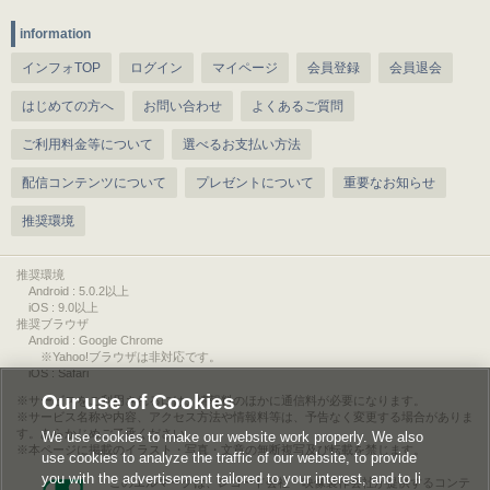
information
インフォTOP
ログイン
マイページ
会員登録
会員退会
はじめての方へ
お問い合わせ
よくあるご質問
ご利用料金等について
選べるお支払い方法
配信コンテンツについて
プレゼントについて
重要なお知らせ
推奨環境
推奨環境
Android : 5.0.2以上
iOS : 9.0以上
推奨ブラウザ
Android : Google Chrome
※Yahoo!ブラウザは非対応です。
iOS : Safari
Our use of Cookies
サービスをご利用されるには、情報料のほかに通信料が必要になります。
サービス名称や内容、アクセス方法や情報料等は、予告なく変更する場合がありま
す。あらかじめご了承ください。
We use cookies to make our website work properly. We also
本ページに掲載のイラスト・写真・文章の無断複写及び転載を禁じます。
use cookies to analyze the traffic of our website, to provide
you with the advertisement tailored to your interest, and to li
このエルマークは、レコード会社・映像製作会社が提供するコンテ