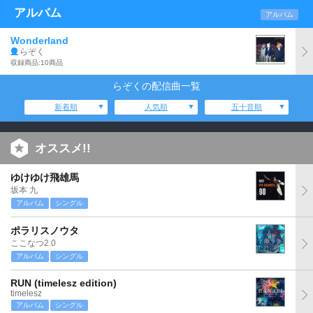
アルバム
アルバム
Wonderland
らぞく
収録商品:10商品
らぞくの配信曲一覧
新着順
人気順
五十音順
オススメ!!
ゆけゆけ飛雄馬
坂本 九
アルバム
シングル
ポラリスノウタ
ここなつ2.0
アルバム
シングル
RUN (timelesz edition)
timelesz
アルバム
シングル