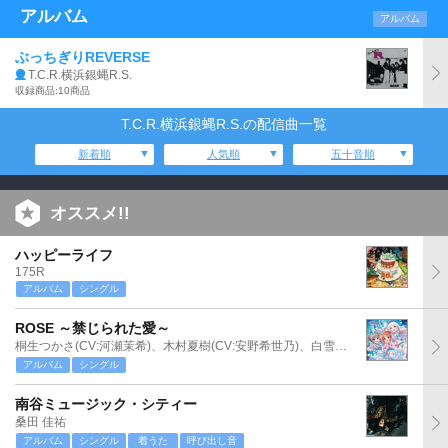
アルバム
アルバム
ぶっちぎりREVERSE
T.C.R.横浜銀蝿R.S.
収録商品:10商品
T.C.R.横浜銀蝿R.S.の配信曲一覧
新着順
人気順
五十音順
オススメ!!
ハッピーライフ
175R
アルバム
シングル
ROSE ～禁じられた愛～
桐生つかさ(CV:河瀬茉希)、木村夏樹(CV:安野希世乃)、白雪千夜(CV:関口理咲)
アルバム
シングル
南谷ミュージック・シティー
桑田 佳祐
アルバム
シングル
着うた
呼び出し音