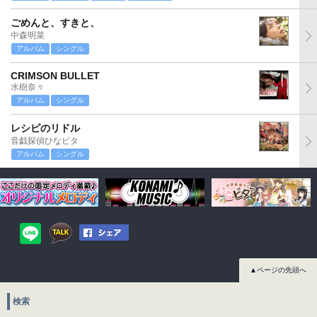
ごめんと、すきと、
中森明菜
アルバム
シングル
CRIMSON BULLET
水樹奈々
アルバム
シングル
レシピのリドル
音戯探偵ひなビタ
アルバム
シングル
▲ページの先頭へ
検索