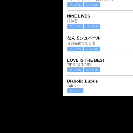
アルバム
シングル
NINE LIVES
超特急
アルバム
シングル
なんてシュペール
音戯探偵ひなビタ
アルバム
シングル
LOVE IS THE BEST
TIPSY & TIPSY
アルバム
シングル
Diabolic Lupus
Tatsh
シングル