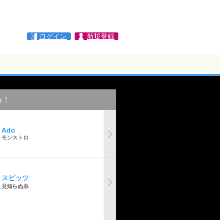
ログイン
新規登録
め！
Ado
モンストロ
スピッツ
見知らぬ糸