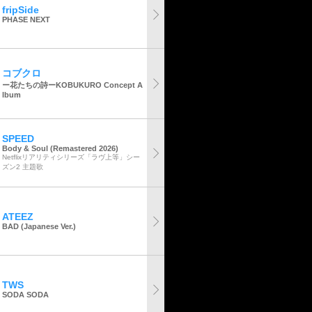
fripSide
PHASE NEXT
コブクロ
ー花たちの詩ーKOBUKURO Concept A
lbum
SPEED
Body & Soul (Remastered 2026)
Netflixリアリティシリーズ「ラヴ上等」シー
ズン2 主題歌
ATEEZ
BAD (Japanese Ver.)
TWS
SODA SODA