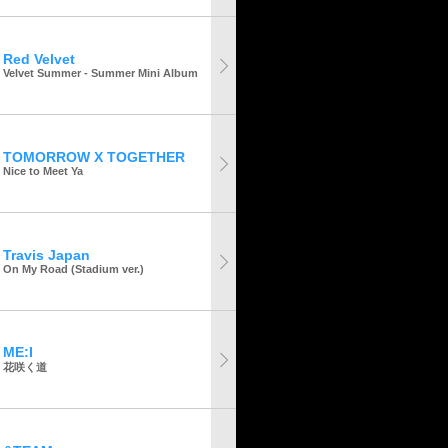
Red Velvet
Velvet Summer - Summer Mini Album
TOMORROW X TOGETHER
Nice to Meet Ya
Travis Japan
On My Road (Stadium ver.)
ME:I
花咲く道