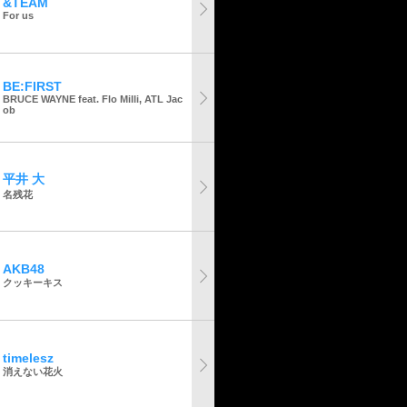
&TEAM
For us
BE:FIRST
BRUCE WAYNE feat. Flo Milli, ATL Jac
ob
平井 大
名残花
AKB48
クッキーキス
timelesz
消えない花火