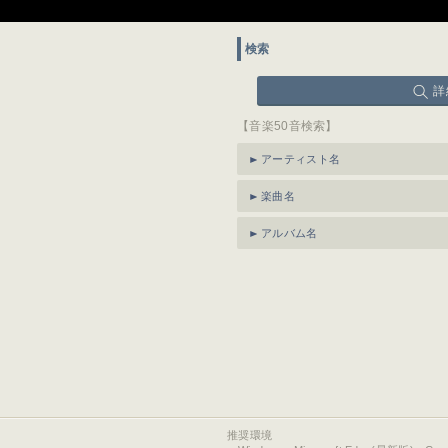
検索
詳
【音楽50音検索】
アーティスト名
楽曲名
アルバム名
推奨環境