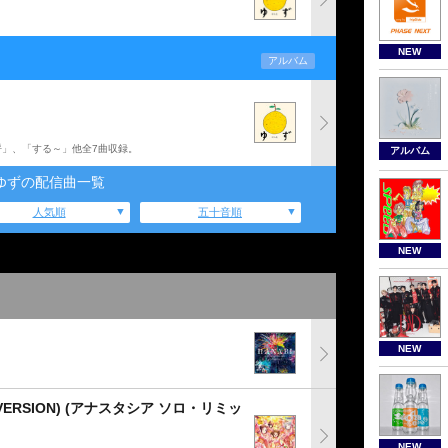
NEW
アルバム
呼」、「する～」他全7曲収録。
アルバム
ゆずの配信曲一覧
人気順
五十音順
NEW
NEW
ERSION) (アナスタシア ソロ・リミッ
NEW