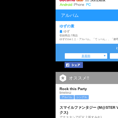
アルバム
ゆずの素
ゆず
収録商品:7商品
ゆずの1stミニ・アルバム。「てっぺん」、「連
新着順
オススメ!!
Rock this Party
timelesz
アルバム
シングル
スマイルファンタジー (M@STER V
クス)
アナスタシア(CV:上坂すみれ)