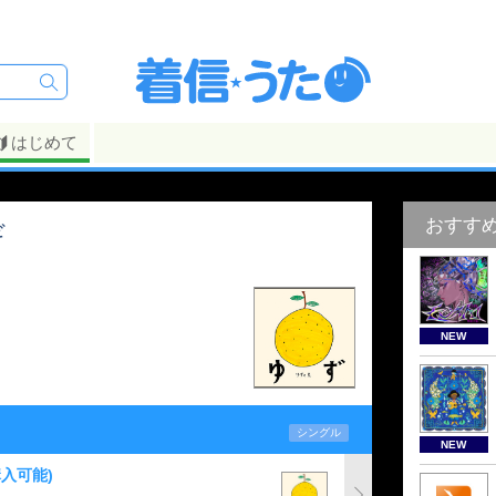
はじめて
おすす
ギ
NEW
シングル
NEW
入可能)