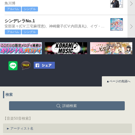
角川博
アルバム
シングル
シンデレラNo.1
安部菜々(CV:三宅麻理恵)、神崎蘭子(CV:内田真礼)、イヴ・サンタクロース(CV:松永あかね)
アルバム
シングル
▲ページの先頭へ
検索
詳細検索
【音楽50音検索】
アーティスト名