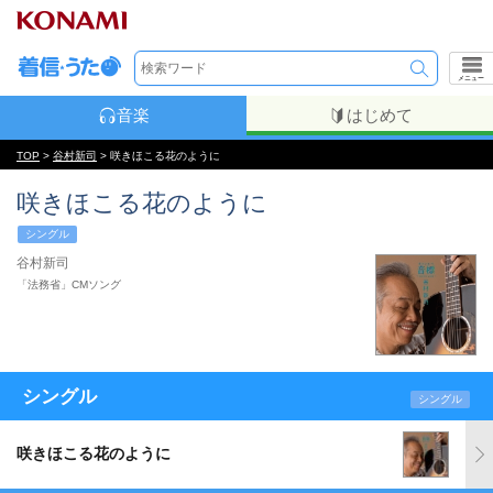
メニュー
音楽
はじめて
TOP
>
谷村新司
> 咲きほこる花のように
咲きほこる花のように
シングル
谷村新司
「法務省」CMソング
シングル
シングル
咲きほこる花のように