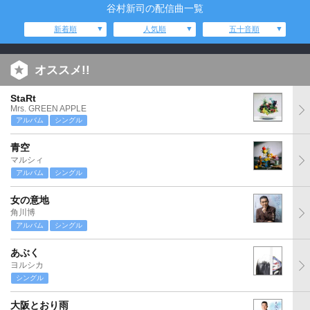
谷村新司の配信曲一覧
新着順
人気順
五十音順
オススメ!!
StaRt
Mrs. GREEN APPLE
アルバム
シングル
青空
マルシィ
アルバム
シングル
女の意地
角川博
アルバム
シングル
あぶく
ヨルシカ
シングル
大阪とおり雨