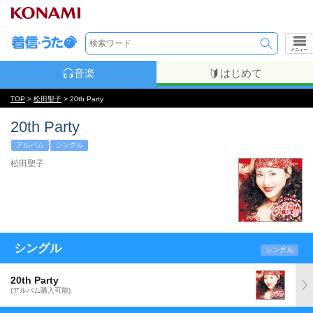
メニュー
音楽
はじめて
TOP
>
松田聖子
> 20th Party
20th Party
アルバム
シングル
松田聖子
シングル
シングル
20th Party
(アルバム購入可能)