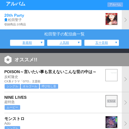
アルバム
アルバム
20th Party
松田聖子
収録商品:10商品
松田聖子の配信曲一覧
新着順
人気順
五十音順
オススメ!!
POISON～言いたい事も言えないこんな世の中は～
反町隆史
CX系ドラマ「GTO」主題歌
シングル
オルゴール
呼び出し音
NINE LIVES
超特急
ムービー
モンストロ
Ado
シングル