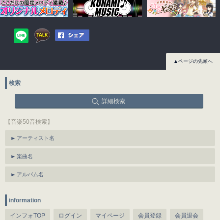
▲ページの先頭へ
検索
詳細検索
【音楽50音検索】
アーティスト名
楽曲名
アルバム名
information
インフォTOP
ログイン
マイページ
会員登録
会員退会