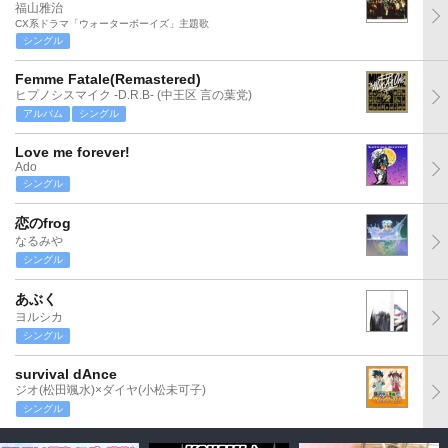
福山雅治
CX系ドラマ「ウォーターボーイズ」主題歌
シングル
Femme Fatale(Remastered)
ヒプノシスマイク -D.R.B- (中王区 言の葉党)
アルバム
シングル
Love me forever!
Ado
シングル
恋のfrog
なるみや
シングル
あぶく
ヨルシカ
シングル
survival dAnce
ジオ(松田颯水)×ダイヤ(小松未可子)
シングル