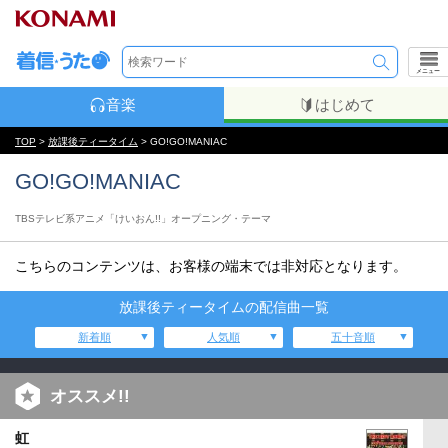
メニュー
音楽
はじめて
TOP
>
放課後ティータイム
> GO!GO!MANIAC
GO!GO!MANIAC
TBSテレビ系アニメ「けいおん!!」オープニング・テーマ
こちらのコンテンツは、お客様の端末では非対応となります。
放課後ティータイムの配信曲一覧
新着順
人気順
五十音順
オススメ!!
虹