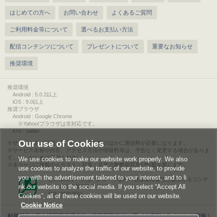
はじめての方へ
お問い合わせ
よくあるご質問
ご利用料金等について
選べるお支払い方法
配信コンテンツについて
プレゼントについて
重要なお知らせ
推奨環境
推奨環境
Android : 5.0.2以上
iOS : 9.0以上
推奨ブラウザ
Android : Google Chrome
※Yahoo!ブラウザは非対応です。
iOS : Safari
Our use of Cookies
サービスをご利用されるには、情報料のほかに通信料が必要になります。
サービス名称や内容、アクセス方法や情報料等は、予告なく変更する場合がありま
す。あらかじめご了承ください。
We use cookies to make our website work properly. We also
本ページに掲載のイラスト・写真・文章の無断複写及び転載を禁じます。
use cookies to analyze the traffic of our website, to provide
you with the advertisement tailored to your interest, and to li
このエルマークは、レコード会社・映像製作会社が提供するコンテ
nk our website to the social media. If you select “Accept All
ンツを示す登録商標です。
RIAJ00013011
Cookies”, all of these cookies will be used on our website.
Cookie Notice
利用規約
|
個人情報等保護方針
|
特定商取引法に基づく表記
|
ライセンス情報
|