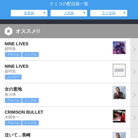
クミコの配信曲一覧
新着順
人気順
五十音順
オススメ!!
NINE LIVES
超特急
アルバム
シングル
NINE LIVES
超特急
ムービー
女の意地
角川博
アルバム
シングル
CRIMSON BULLET
水樹奈々
アルバム
シングル
泣いて…長崎