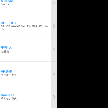
&TEAM
For us
BE:FIRST
BRUCE WAYNE feat. Flo Milli, ATL Jac
ob
平井 大
名残花
AKB48
クッキーキス
timelesz
消えない花火