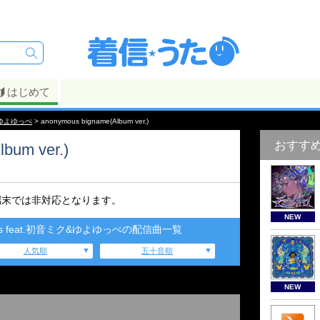
はじめて
ミク&ゆよゆっぺ
> anonymous bigname(Album ver.)
おすす
bum ver.)
端末では非対応となります。
NEW
dworks feat.初音ミク&ゆよゆっぺの配信曲一覧
人気順
五十音順
NEW