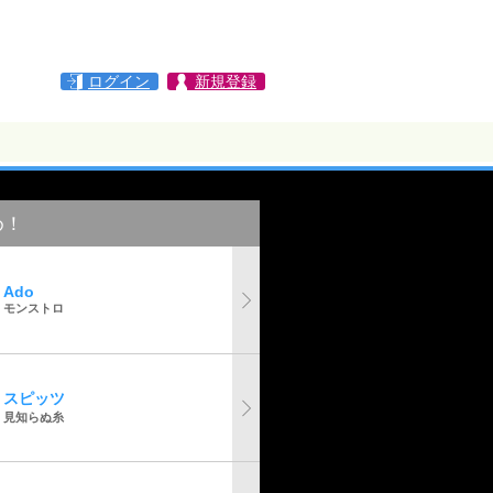
ログイン
新規登録
め！
Ado
モンストロ
スピッツ
見知らぬ糸