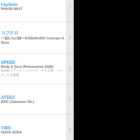
fripSide
PHASE NEXT
コブクロ
ー花たちの詩ーKOBUKURO Concept A
lbum
SPEED
Body & Soul (Remastered 2026)
Netflixリアリティシリーズ「ラヴ上等」シー
ズン2 主題歌
ATEEZ
BAD (Japanese Ver.)
TWS
SODA SODA