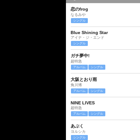
恋のfrog
なるみや
シングル
Blue Shining Star
アイナ・ジ・エンド
シングル
ガチ夢中!
超特急
アルバム
シングル
大阪とおり雨
角川博
アルバム
シングル
NINE LIVES
超特急
アルバム
シングル
あぶく
ヨルシカ
シングル