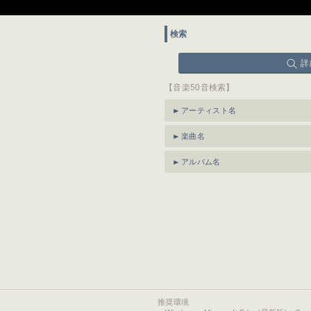
検索
詳
【音楽50音検索】
アーティスト名
楽曲名
アルバム名
推奨環境