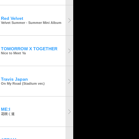
Red Velvet
Velvet Summer - Summer Mini Album
TOMORROW X TOGETHER
Nice to Meet Ya
Travis Japan
On My Road (Stadium ver.)
ME:I
花咲く道