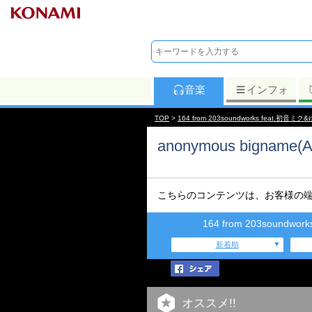
音楽
インフォ
TOP
>
164 from 203soundworks feat.初音
anonymous bigname(Al
こちらのコンテンツは、お客様の
164 from 203soun
新着順
オススメ!!