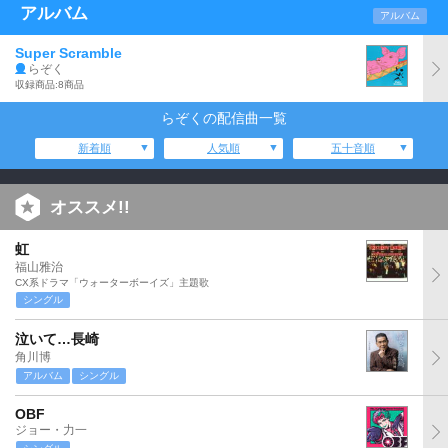
アルバム
アルバム
Super Scramble
らぞく
収録商品:8商品
らぞくの配信曲一覧
新着順
人気順
五十音順
オススメ!!
虹
福山雅治
CX系ドラマ「ウォーターボーイズ」主題歌
シングル
泣いて…長崎
角川博
アルバム
シングル
OBF
ジョー・力一