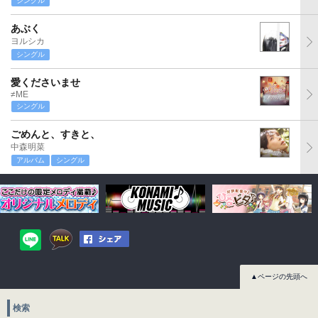
シングル
あぶく
ヨルシカ
シングル
愛くださいませ
≠ME
シングル
ごめんと、すきと、
中森明菜
アルバム
シングル
▲ページの先頭へ
検索