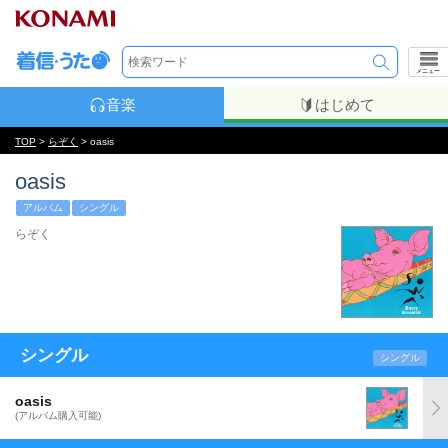
メニュー
音楽
はじめて
TOP
>
らぞく
> oasis
oasis
アルバム
シングル
らぞく
シングル
シングル
oasis
(アルバム購入可能)