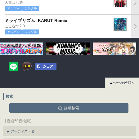
天童よしみ
アルバム
シングル
ミライプリズム -KARUT Remix-
ここなつ2.0
アルバム
シングル
▲ページの先頭へ
検索
詳細検索
【音楽50音検索】
アーティスト名