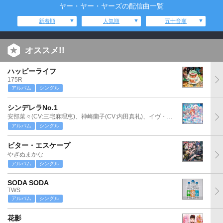
ヤー・ヤー・ヤーズの配信曲一覧
新着順
人気順
五十音順
オススメ!!
ハッピーライフ
175R
アルバム
シングル
シンデレラNo.1
安部菜々(CV:三宅麻理恵)、神崎蘭子(CV:内田真礼)、イヴ・サンタクロース(CV:松永あかね)
アルバム
シングル
ビター・エスケープ
やぎぬまかな
アルバム
シングル
SODA SODA
TWS
アルバム
シングル
花影