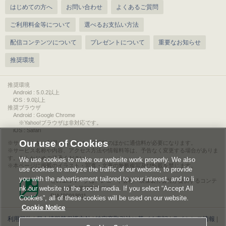
はじめての方へ
お問い合わせ
よくあるご質問
ご利用料金等について
選べるお支払い方法
配信コンテンツについて
プレゼントについて
重要なお知らせ
推奨環境
推奨環境
Android : 5.0.2以上
iOS : 9.0以上
推奨ブラウザ
Android : Google Chrome
※Yahoo!ブラウザは非対応です。
iOS : Safari
Our use of Cookies
サービスをご利用されるには、情報料のほかに通信料が必要になります。
サービス名称や内容、アクセス方法や情報料等は、予告なく変更する場合がありま
す。あらかじめご了承ください。
We use cookies to make our website work properly. We also
本ページに掲載のイラスト・写真・文章の無断複写及び転載を禁じます。
use cookies to analyze the traffic of our website, to provide
you with the advertisement tailored to your interest, and to li
このエルマークは、レコード会社・映像製作会社が提供するコンテ
nk our website to the social media. If you select “Accept All
ンツを示す登録商標です。
RIAJ00013011
Cookies”, all of these cookies will be used on our website.
Cookie Notice
利用規約
|
個人情報等保護方針
|
特定商取引法に基づく表記
|
ライセンス情報
|