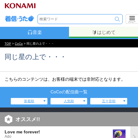
メニュー
音楽
はじめて
TOP
>
CoCo
> 同じ星の上で・・・
同じ星の上で・・・
こちらのコンテンツは、お客様の端末では非対応となります。
CoCoの配信曲一覧
新着順
人気順
五十音順
オススメ!!
Love me forever!
Ado