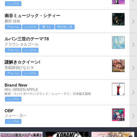
シングル
南谷ミュージック・シティー
桑田 佳祐
アルバム
シングル
着うた
呼び出し音
ルパン三世のテーマ'78
クラウン オルゴール
アルバム
シングル
謎解き☆クイーン!
音戯探偵ひなビタ
アルバム
シングル
Brand New
Mrs. GREEN APPLE
映画「スパイダーマン:ブランド・ニュー・デイ」日本版主題歌
シングル
OBF
ジョー・力一
シングル