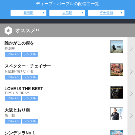
ディープ・パープルの配信曲一覧
新着順
人気順
五十音順
オススメ!!
誰かがこの僕を
長渕剛
アルバム
シングル
スペクター・チェイサー
音戯探偵ひなビタ
アルバム
シングル
LOVE IS THE BEST
TIPSY & TIPSY
アルバム
シングル
大阪とおり雨
角川博
アルバム
シングル
シンデレラNo.1