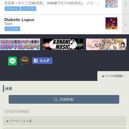
安部菜々(CV:三宅麻理恵)、神崎蘭子(CV:内田真礼)、イヴ・サンタクロース(CV:松永あかね)
アルバム
シングル
Diabolic Lupus
Tatsh
シングル
▲ページの先頭へ
検索
詳細検索
【音楽50音検索】
アーティスト名