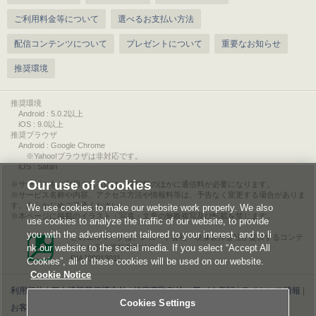
ご利用料金等について
選べるお支払い方法
配信コンテンツについて
プレゼントについて
重要なお知らせ
推奨環境
推奨環境
Android : 5.0.2以上
iOS : 9.0以上
推奨ブラウザ
Android : Google Chrome
※Yahoo!ブラウザは非対応です。
iOS : Safari
Our use of Cookies
サービスをご利用されるには、情報料のほかに通信料が必要になります。
サービス名称や内容、アクセス方法や情報料等は、予告なく変更する場合がありま
す。あらかじめご了承ください。
We use cookies to make our website work properly. We also
本ページに掲載のイラスト・写真・文章の無断複写及び転載を禁じます。
use cookies to analyze the traffic of our website, to provide
you with the advertisement tailored to your interest, and to li
このエルマークは、レコード会社・映像製作会社が提供するコンテ
nk our website to the social media. If you select “Accept All
ンツを示す登録商標です。
RIAJ00013011
Cookies”, all of these cookies will be used on our website.
Cookie Notice
利用規約
|
個人情報等保護方針
|
特定商取引法に基づく表記
|
ライセンス情報
|
Cookies Settings
お客様情報の外部送信について
|
Cookies Settings