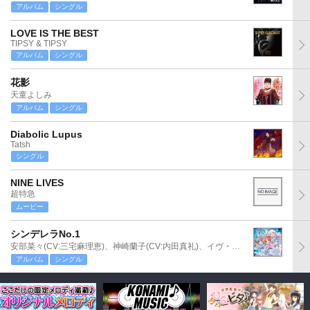
アルバム
シングル
LOVE IS THE BEST
TIPSY & TIPSY
アルバム
シングル
花影
天童よしみ
アルバム
シングル
Diabolic Lupus
Tatsh
シングル
NINE LIVES
超特急
ムービー
シンデレラNo.1
安部菜々(CV:三宅麻理恵)、神崎蘭子(CV:内田真礼)、イヴ・サンタクロース(CV:松永あかね)
アルバム
シングル