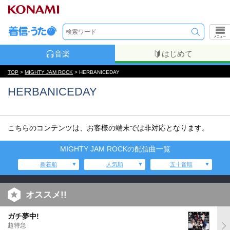
メニュー
音楽
はじめて
TOP
>
MIGHTY JAM ROCK
> HERBANICEDAY
HERBANICEDAY
こちらのコンテンツは、お客様の端末では非対応となります。
MIGHTY JAM ROCKの配信曲一覧
新着順
人気順
五十音順
オススメ!!
ガチ夢中!
超特急