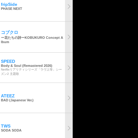
fripSide
PHASE NEXT
コブクロ
ー花たちの詩ーKOBUKURO Concept A
lbum
SPEED
Body & Soul (Remastered 2026)
Netflixリアリティシリーズ「ラヴ上等」シー
ズン2 主題歌
ATEEZ
BAD (Japanese Ver.)
TWS
SODA SODA