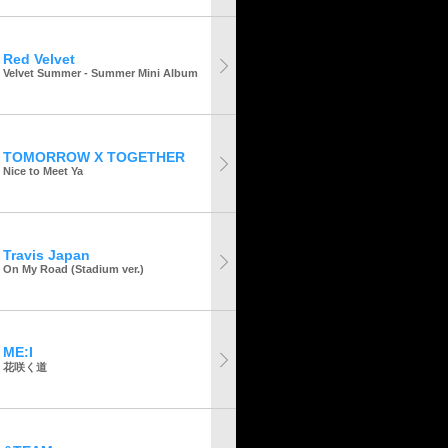
Red Velvet
Velvet Summer - Summer Mini Album
TOMORROW X TOGETHER
Nice to Meet Ya
Travis Japan
On My Road (Stadium ver.)
ME:I
花咲く道