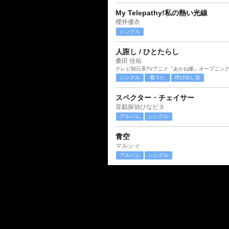
My Telepathy!私の熱い光線
櫻井優衣
シングル
人誑し / ひとたらし
桑田 佳祐
テレビ朝日系TVアニメ『あかね噺』オープニン
シングル
着うた
呼び出し音
スペクター・チェイサー
音戯探偵ひなビタ
アルバム
シングル
青空
マルシィ
アルバム
シングル