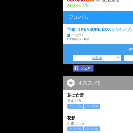
アルバム
宝箱 -TREASURE BOX-(ハイレゾ)
angela
収録商品:22商品
a
新着順
オススメ!!
花に亡霊
ヨルシカ
アルバム
シングル
花影
天童よしみ
アルバム
シングル