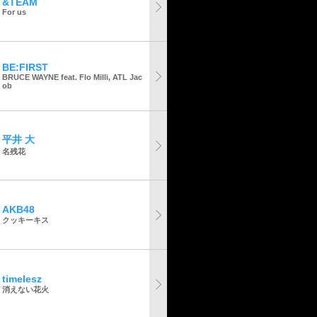
&TEAM
For us
BE:FIRST
BRUCE WAYNE feat. Flo Milli, ATL Jac
ob
平井 大
名残花
AKB48
クッキーキス
timelesz
消えない花火