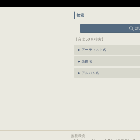
検索
詳
【音楽50音検索】
アーティスト名
楽曲名
アルバム名
推奨環境