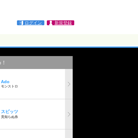
ログイン
新規登録
め！
Ado
モンストロ
スピッツ
見知らぬ糸