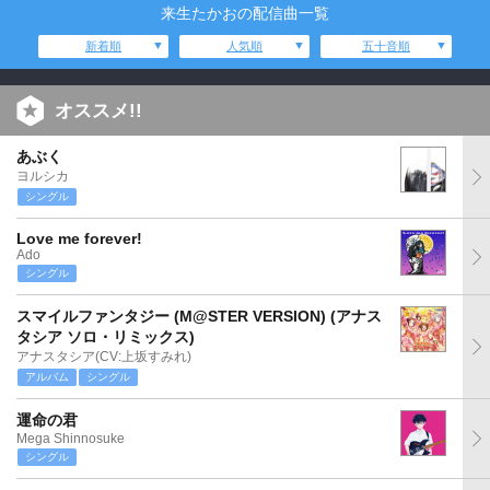
来生たかおの配信曲一覧
新着順
人気順
五十音順
オススメ!!
あぶく
ヨルシカ
シングル
Love me forever!
Ado
シングル
スマイルファンタジー (M@STER VERSION) (アナス
タシア ソロ・リミックス)
アナスタシア(CV:上坂すみれ)
アルバム
シングル
運命の君
Mega Shinnosuke
シングル