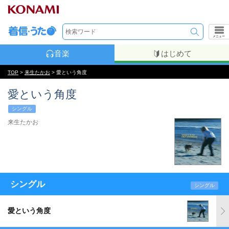
メニュー
音楽
はじめて
TOP
>
来生たかお
> 愛という角度
愛という角度
シングル
来生たかお
シングル
シングル
愛という角度