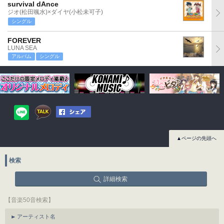
survival dAnce
ジオ(松田颯水)×ダイヤ(小松未可子)
シングル
FOREVER
LUNA SEA
アルバム
シングル
▲ページの先頭へ
検索
詳細検索
【音楽50音検索】
アーティスト名