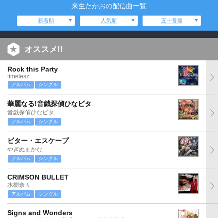
来生たかおの配信曲一覧
新着順
人気順
五十音順
オススメ!!
Rock this Party
timelesz
アルバム
シングル
華麗なる!音戯探偵ひなビタ
音戯探偵ひなビタ
アルバム
シングル
ビター・エスケープ
やぎぬまかな
アルバム
シングル
CRIMSON BULLET
水樹奈々
アルバム
シングル
Signs and Wonders