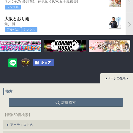
ネオン(CV:藤川茜)、芽兎めう(CV:五十嵐裕美)
シングル
大阪とおり雨
角川博
アルバム
シングル
▲ページの先頭へ
検索
詳細検索
【音楽50音検索】
アーティスト名