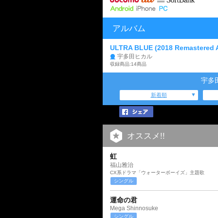
アルバム
ULTRA BLUE (2018 Remastered 
宇多田ヒカル
収録商品:14商品
宇多
新着順
オススメ!!
虹
福山雅治
CX系ドラマ「ウォーターボーイズ」主題歌
シングル
運命の君
Mega Shinnosuke
シングル