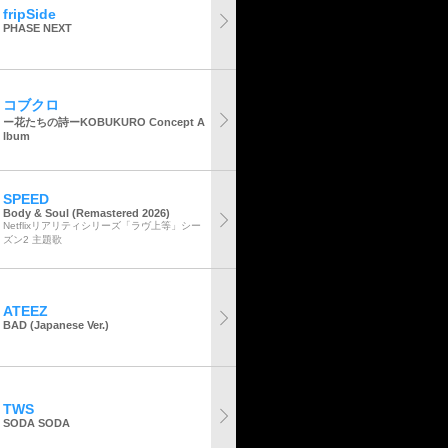
fripSide
PHASE NEXT
コブクロ
ー花たちの詩ーKOBUKURO Concept A
lbum
SPEED
Body & Soul (Remastered 2026)
Netflixリアリティシリーズ「ラヴ上等」シー
ズン2 主題歌
ATEEZ
BAD (Japanese Ver.)
TWS
SODA SODA