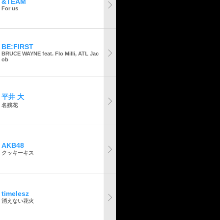
&TEAM
For us
BE:FIRST
BRUCE WAYNE feat. Flo Milli, ATL Jac
ob
平井 大
名残花
AKB48
クッキーキス
timelesz
消えない花火