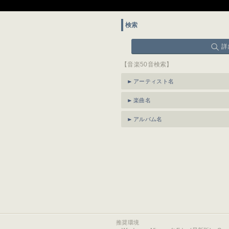
検索
詳
【音楽50音検索】
アーティスト名
楽曲名
アルバム名
推奨環境