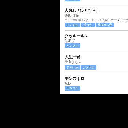
人誑し / ひとたらし
桑田 佳祐
テレビ朝日系TVアニメ『あかね噺』オープニン
シングル
着うた
呼び出し音
クッキーキス
AKB48
シングル
人生一路
天童よしみ
アルバム
シングル
モンストロ
Ado
シングル