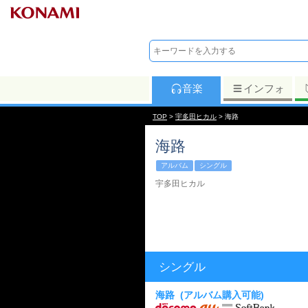
音楽
インフォ
TOP
>
宇多田ヒカル
> 海路
海路
アルバム
シングル
宇多田ヒカル
シングル
海路
(アルバム購入可能)