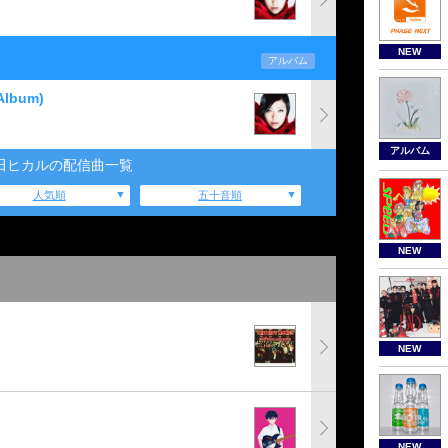
NEW
アルバム
Album)
アルバム
田ヒカルの配信曲一覧
人気順
五十音順
NEW
NEW
NEW