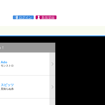
ログイン
新規登録
め！
Ado
モンストロ
スピッツ
見知らぬ糸