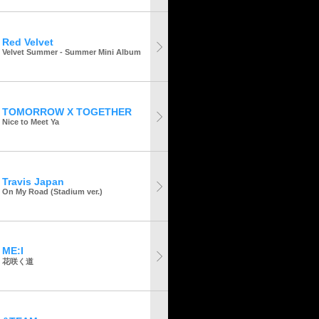
Red Velvet
Velvet Summer - Summer Mini Album
TOMORROW X TOGETHER
Nice to Meet Ya
Travis Japan
On My Road (Stadium ver.)
ME:I
花咲く道