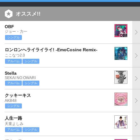
オススメ!!
OBF
ジョー・力一
シングル
ロンロンへライライライ! -EmoCosine Remix-
ここなつ2.0
アルバム
シングル
Stella
SEKAI NO OWARI
アルバム
シングル
クッキーキス
AKB48
シングル
人生一路
天童よしみ
アルバム
シングル