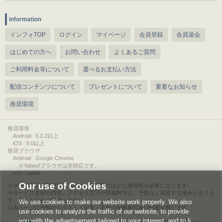
information
インフォTOP
ログイン
マイページ
会員登録
会員退会
はじめての方へ
お問い合わせ
よくあるご質問
ご利用料金等について
選べるお支払い方法
配信コンテンツについて
プレゼントについて
重要なお知らせ
推奨環境
推奨環境
Android : 5.0.2以上
iOS : 9.0以上
推奨ブラウザ
Android : Google Chrome
※Yahoo!ブラウザは非対応です。
iOS : Safari
Our use of Cookies
サービスをご利用されるには、情報料のほかに通信料が必要になります。
サービス名称や内容、アクセス方法や情報料等は、予告なく変更する場合がありま
す。あらかじめご了承ください。
We use cookies to make our website work properly. We also
本ページに掲載のイラスト・写真・文章の無断複写及び転載を禁じます。
use cookies to analyze the traffic of our website, to provide
you with the advertisement tailored to your interest, and to li