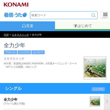
メニュー
音楽
はじめて
TOP
>
スキマスイッチ
> 全力少年
全力少年
アルバム
シングル
ムービー
スキマスイッチ
NTV系「音楽戦士MUSIC FIGHTER!」4月度オープニング・テーマ
「NTTドコモ関西」CMソング
シングル
シングル
全力少年
(アルバム購入可能)