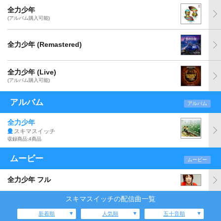
全力少年
(アルバム購入可能)
全力少年 (Remastered)
全力少年 (Live)
(アルバム購入可能)
アルバム
アルバム
全力少年
スキマスイッチ
収録商品:4商品
ムービー
ムービー
全力少年 フル
スキマスイッチの配信曲一覧
新着順
人気順
五十音順