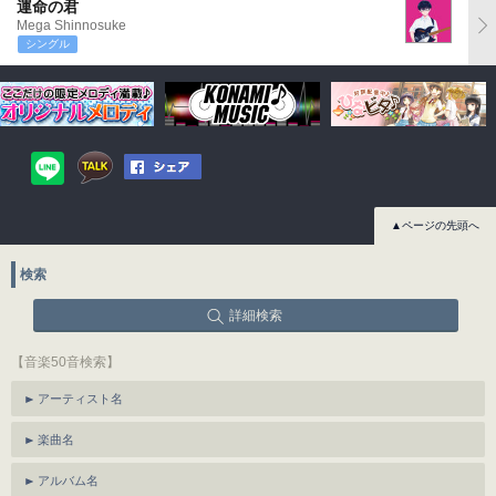
運命の君
Mega Shinnosuke
シングル
▲ページの先頭へ
検索
詳細検索
【音楽50音検索】
アーティスト名
楽曲名
アルバム名