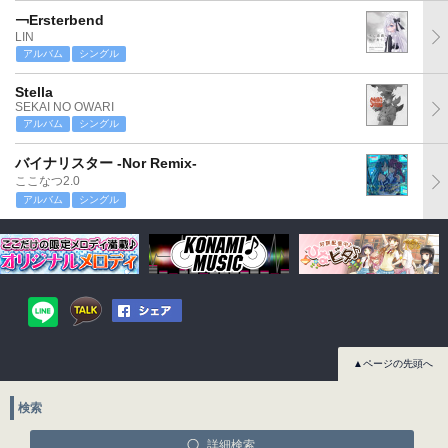
￢Ersterbend
LIN
アルバム
シングル
Stella
SEKAI NO OWARI
アルバム
シングル
バイナリスター -Nor Remix-
ここなつ2.0
アルバム
シングル
▲ページの先頭へ
検索
詳細検索