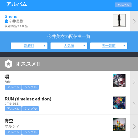
アルバム
アルバム
She is
今井美樹
収録商品:14商品
今井美樹の配信曲一覧
新着順
人気順
五十音順
オススメ!!
唱
Ado
アルバム
シングル
RUN (timelesz edition)
timelesz
アルバム
シングル
青空
マルシィ
アルバム
シングル