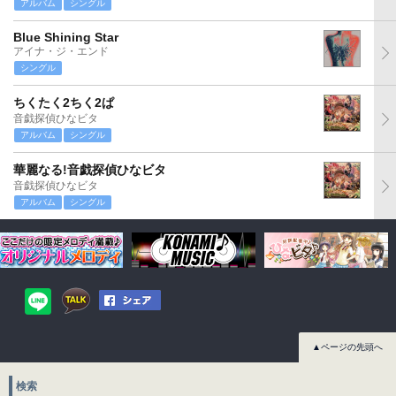
アルバム
シングル
Blue Shining Star
アイナ・ジ・エンド
シングル
ちくたく2ちく2ぱ
音戯探偵ひなビタ
アルバム
シングル
華麗なる!音戯探偵ひなビタ
音戯探偵ひなビタ
アルバム
シングル
▲ページの先頭へ
検索