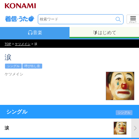
メニュー
音楽
はじめて
TOP
>
ケツメイシ
> 涙
涙
シングル
呼び出し音
ケツメイシ
シングル
シングル
涙