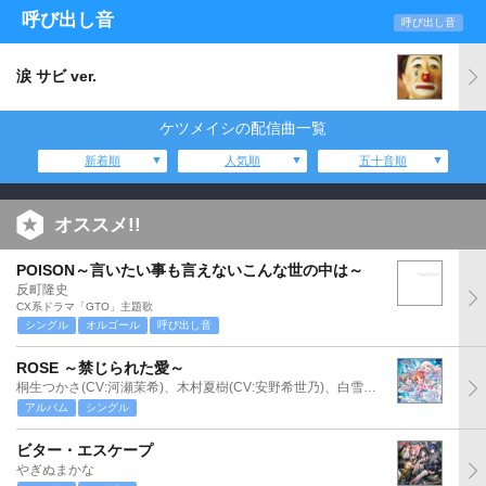
呼び出し音
呼び出し音
涙 サビ ver.
ケツメイシの配信曲一覧
新着順
人気順
五十音順
オススメ!!
POISON～言いたい事も言えないこんな世の中は～
反町隆史
CX系ドラマ「GTO」主題歌
シングル
オルゴール
呼び出し音
ROSE ～禁じられた愛～
桐生つかさ(CV:河瀬茉希)、木村夏樹(CV:安野希世乃)、白雪千夜(CV:関口理咲)
アルバム
シングル
ビター・エスケープ
やぎぬまかな