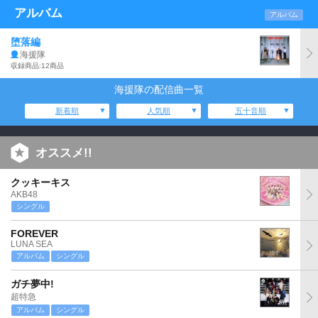
アルバム
アルバム
堕落編
海援隊
収録商品:12商品
海援隊の配信曲一覧
新着順
人気順
五十音順
オススメ!!
クッキーキス
AKB48
シングル
FOREVER
LUNA SEA
アルバム
シングル
ガチ夢中!
超特急
アルバム
シングル