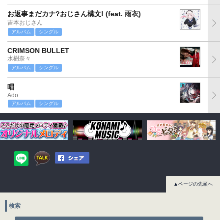
お返事まだカナ?おじさん構文! (feat. 雨衣)
吉本おじさん
アルバム
シングル
CRIMSON BULLET
水樹奈々
アルバム
シングル
唱
Ado
アルバム
シングル
▲ページの先頭へ
検索