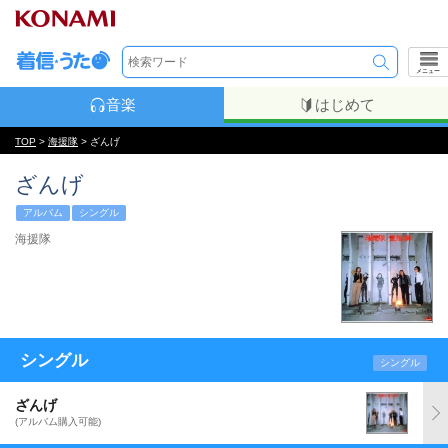
メニュー
音楽
はじめて
TOP
>
海援隊
> ざんげ
ざんげ
アルバム
シングル
海援隊
シングル
シングル
ざんげ
(アルバム購入可能)