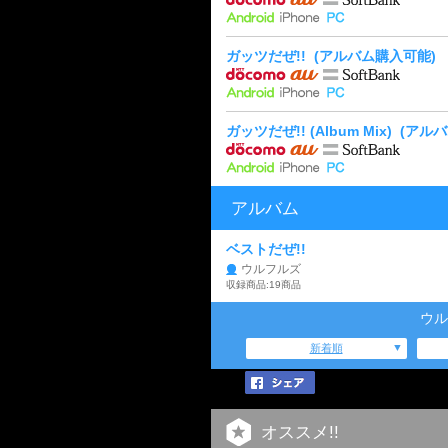
ガッツだぜ!!
(アルバム購入可能)
ガッツだぜ!! (Album Mix)
(アル
アルバム
ベストだぜ!!
ウルフルズ
収録商品:19商品
ウル
新着順
オススメ!!