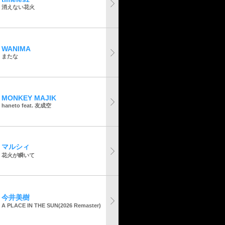
消えない花火
WANIMA
またな
MONKEY MAJIK
haneto feat. 友成空
マルシィ
花火が瞬いて
今井美樹
A PLACE IN THE SUN(2026 Remaster)