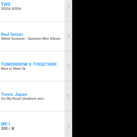
TWS
SODA SODA
Red Velvet
Velvet Summer - Summer Mini Album
TOMORROW X TOGETHER
Nice to Meet Ya
Travis Japan
On My Road (Stadium ver.)
ME:I
花咲く道