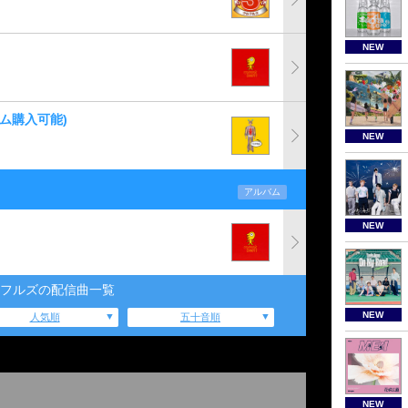
NEW
バム購入可能)
NEW
アルバム
NEW
フルズの配信曲一覧
NEW
人気順
五十音順
NEW