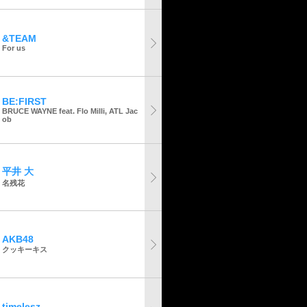
&TEAM
For us
BE:FIRST
BRUCE WAYNE feat. Flo Milli, ATL Jac
ob
平井 大
名残花
AKB48
クッキーキス
timelesz