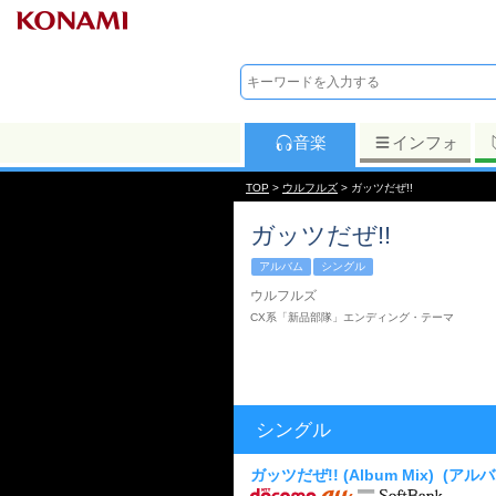
音楽
インフォ
TOP
>
ウルフルズ
> ガッツだぜ!!
ガッツだぜ!!
アルバム
シングル
ウルフルズ
CX系「新品部隊」エンディング・テーマ
シングル
ガッツだぜ!! (Album Mix)
(アル