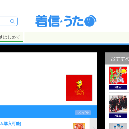
はじめて
おすす
NEW
シングル
NEW
バム購入可能)