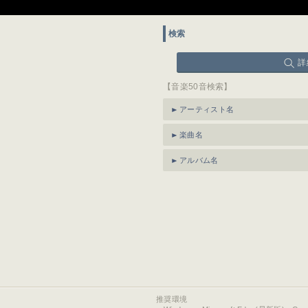
検索
詳
【音楽50音検索】
アーティスト名
楽曲名
アルバム名
推奨環境