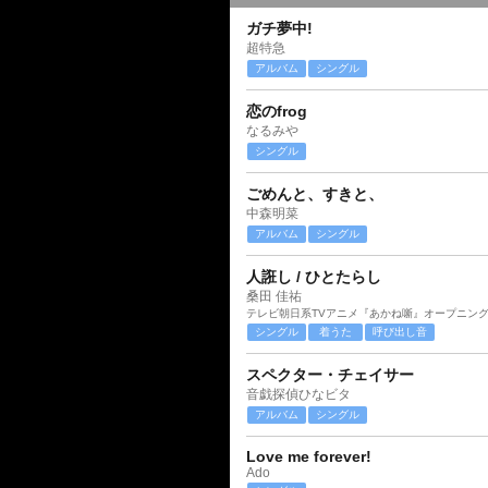
ガチ夢中!
超特急
アルバム
シングル
恋のfrog
なるみや
シングル
ごめんと、すきと、
中森明菜
アルバム
シングル
人誑し / ひとたらし
桑田 佳祐
テレビ朝日系TVアニメ『あかね噺』オープニン
シングル
着うた
呼び出し音
スペクター・チェイサー
音戯探偵ひなビタ
アルバム
シングル
Love me forever!
Ado