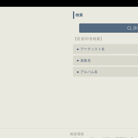
検索
詳
【音楽50音検索】
アーティスト名
楽曲名
アルバム名
推奨環境