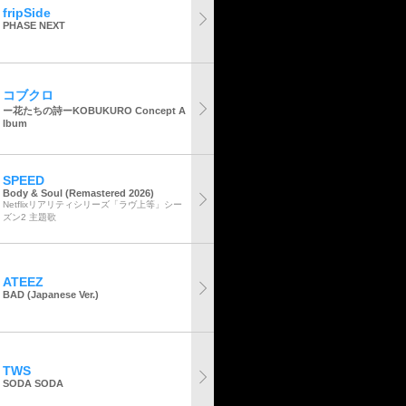
fripSide
PHASE NEXT
コブクロ
ー花たちの詩ーKOBUKURO Concept A
lbum
SPEED
Body & Soul (Remastered 2026)
Netflixリアリティシリーズ「ラヴ上等」シー
ズン2 主題歌
ATEEZ
BAD (Japanese Ver.)
TWS
SODA SODA