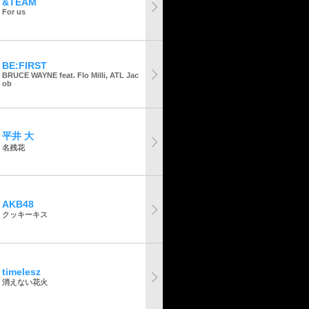
&TEAM
For us
BE:FIRST
BRUCE WAYNE feat. Flo Milli, ATL Jac
ob
平井 大
名残花
AKB48
クッキーキス
timelesz
消えない花火