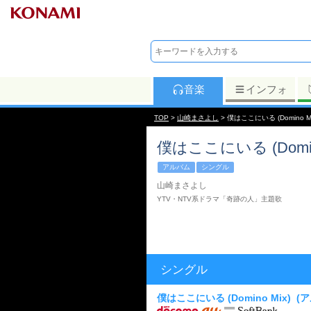
音楽
インフォ
TOP
>
山崎まさよし
> 僕はここにいる (Domino Mi
僕はここにいる (Domino
アルバム
シングル
山崎まさよし
YTV・NTV系ドラマ「奇跡の人」主題歌
シングル
僕はここにいる (Domino Mix)
(