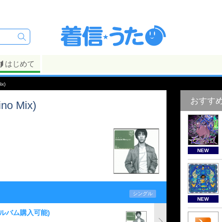
はじめて
x)
おすす
 Mix)
NEW
シングル
NEW
アルバム購入可能)