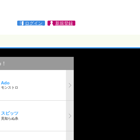
ログイン
新規登録
め！
Ado
モンストロ
スピッツ
見知らぬ糸