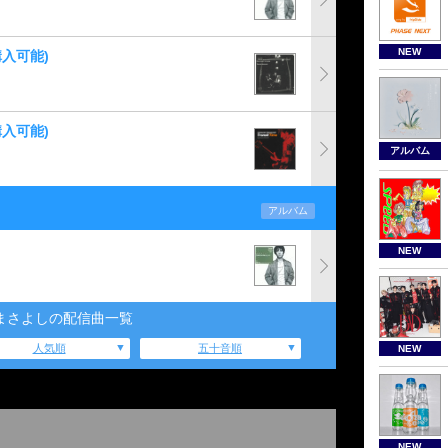
NEW
入可能)
入可能)
アルバム
アルバム
NEW
まさよしの配信曲一覧
人気順
五十音順
NEW
NEW