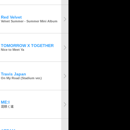
Red Velvet
Velvet Summer - Summer Mini Album
TOMORROW X TOGETHER
Nice to Meet Ya
Travis Japan
On My Road (Stadium ver.)
ME:I
花咲く道