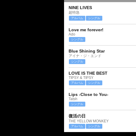
NINE LIVES
超特急
アルバム
シングル
Love me forever!
Ado
シングル
Blue Shining Star
アイナ・ジ・エンド
シングル
LOVE IS THE BEST
TIPSY & TIPSY
アルバム
シングル
Lips -Close to You-
Tatsh
シングル
復活の日
THE YELLOW MONKEY
アルバム
シングル