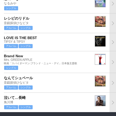
なるみや
シングル
レシピのリドル
音戯探偵ひなビタ
アルバム
シングル
LOVE IS THE BEST
TIPSY & TIPSY
アルバム
シングル
Brand New
Mrs. GREEN APPLE
映画「スパイダーマン:ブランド・ニュー・デイ」日本版主題歌
シングル
なんてシュペール
音戯探偵ひなビタ
アルバム
シングル
泣いて…長崎
角川博
アルバム
シングル