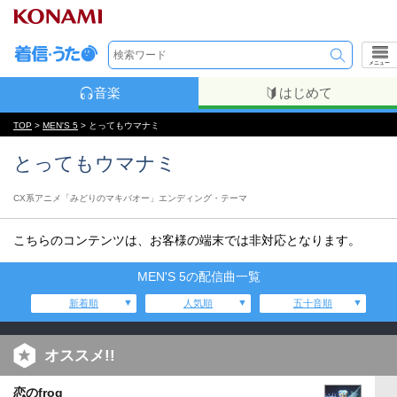
メニュー
音楽
はじめて
TOP
>
MEN'S 5
> とってもウマナミ
とってもウマナミ
CX系アニメ「みどりのマキバオー」エンディング・テーマ
こちらのコンテンツは、お客様の端末では非対応となります。
MEN'S 5の配信曲一覧
新着順
人気順
五十音順
オススメ!!
恋のfrog