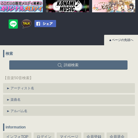
▲ページの先頭へ
検索
詳細検索
【音楽50音検索】
アーティスト名
楽曲名
アルバム名
information
インフォTOP
ログイン
マイページ
会員登録
会員退会