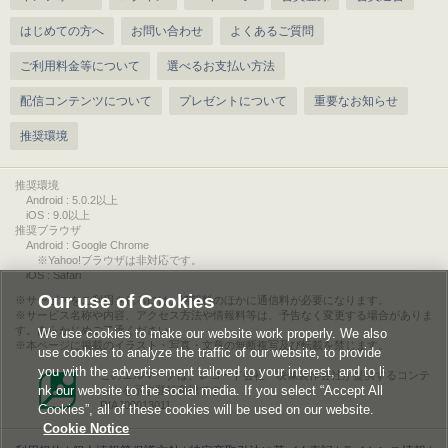
はじめての方へ
お問い合わせ
よくあるご質問
ご利用料金等について
選べるお支払い方法
配信コンテンツについて
プレゼントについて
重要なお知らせ
推奨環境
推奨環境
Android : 5.0.2以上
iOS : 9.0以上
推奨ブラウザ
Android : Google Chrome
※Yahoo!ブラウザは非対応です。
iOS : Safari
Our use of Cookies
サービスをご利用されるには、情報料のほかに通信料が必要になります。
サービス名称や内容、アクセス方法や情報料等は、予告なく変更する場合がありま
す。あらかじめご了承ください。
We use cookies to make our website work properly. We also
本ページに掲載のイラスト・写真・文章の無断複写及び転載を禁じます。
use cookies to analyze the traffic of our website, to provide
you with the advertisement tailored to your interest, and to li
このエルマークは、レコード会社・映像製作会社が提供するコンテ
nk our website to the social media. If you select “Accept All
ンツを示す登録商標です。
RIAJ00013011
Cookies”, all of these cookies will be used on our website.
Cookie Notice