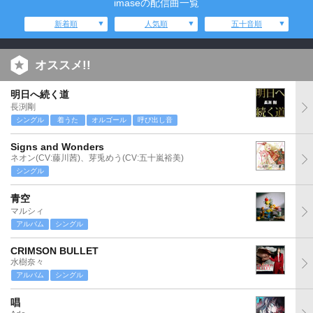
imaseの配信曲一覧
新着順
人気順
五十音順
オススメ!!
明日へ続く道
長渕剛
シングル
着うた
オルゴール
呼び出し音
Signs and Wonders
ネオン(CV:藤川茜)、芽兎めう(CV:五十嵐裕美)
シングル
青空
マルシィ
アルバム
シングル
CRIMSON BULLET
水樹奈々
アルバム
シングル
唱