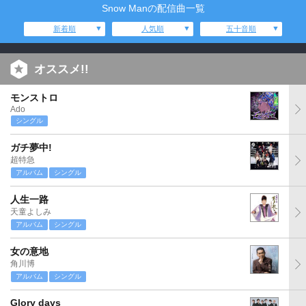
Snow Manの配信曲一覧
新着順
人気順
五十音順
オススメ!!
モンストロ
Ado
シングル
ガチ夢中!
超特急
アルバム
シングル
人生一路
天童よしみ
アルバム
シングル
女の意地
角川博
アルバム
シングル
Glory days