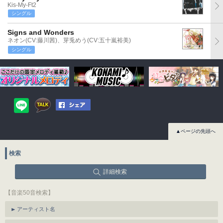
Kis-My-Ft2
シングル
Signs and Wonders
ネオン(CV:藤川茜)、芽兎めう(CV:五十嵐裕美)
シングル
▲ページの先頭へ
検索
詳細検索
【音楽50音検索】
アーティスト名