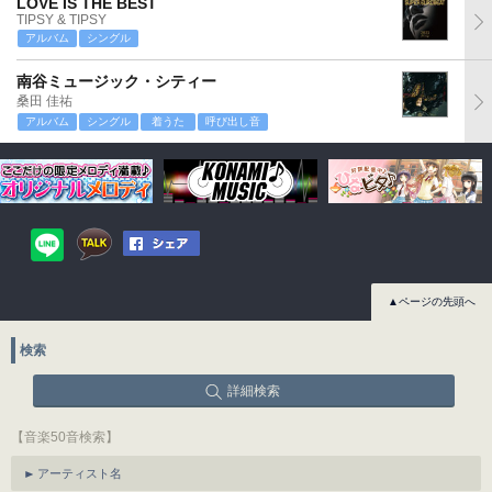
LOVE IS THE BEST
TIPSY & TIPSY
アルバム
シングル
南谷ミュージック・シティー
桑田 佳祐
アルバム
シングル
着うた
呼び出し音
▲ページの先頭へ
検索
詳細検索
【音楽50音検索】
アーティスト名