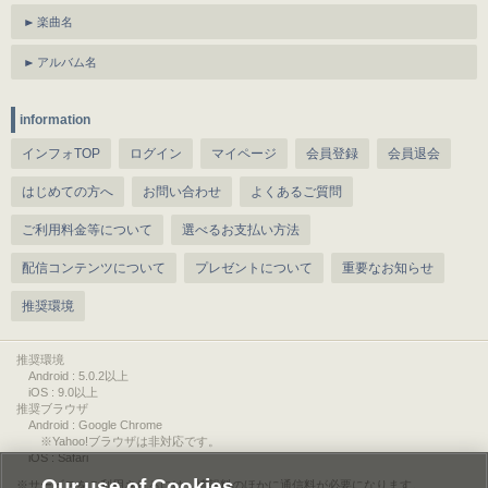
楽曲名
アルバム名
information
インフォTOP
ログイン
マイページ
会員登録
会員退会
はじめての方へ
お問い合わせ
よくあるご質問
ご利用料金等について
選べるお支払い方法
配信コンテンツについて
プレゼントについて
重要なお知らせ
推奨環境
推奨環境
Android : 5.0.2以上
iOS : 9.0以上
推奨ブラウザ
Android : Google Chrome
※Yahoo!ブラウザは非対応です。
iOS : Safari
Our use of Cookies
サービスをご利用されるには、情報料のほかに通信料が必要になります。