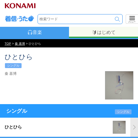
メニュー
音楽
はじめて
TOP
>
秦 基博
> ひとひら
ひとひら
シングル
秦 基博
シングル
シングル
ひとひら