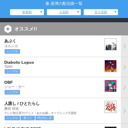
秦 基博の配信曲一覧
新着順
人気順
五十音順
オススメ!!
あぶく
ヨルシカ
シングル
Diabolic Lupus
Tatsh
シングル
OBF
ジョー・力一
シングル
人誑し / ひとたらし
桑田 佳祐
テレビ朝日系TVアニメ『あかね噺』オープニング主題歌
シングル
着うた
呼び出し音