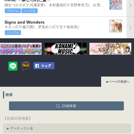
桐生つかさ(CV:河瀬茉希)、木村夏樹(CV:安野希世乃)、白雪千夜(CV:関口理咲)
アルバム
シングル
Signs and Wonders
ネオン(CV:藤川茜)、芽兎めう(CV:五十嵐裕美)
シングル
▲ページの先頭へ
検索
詳細検索
【音楽50音検索】
アーティスト名