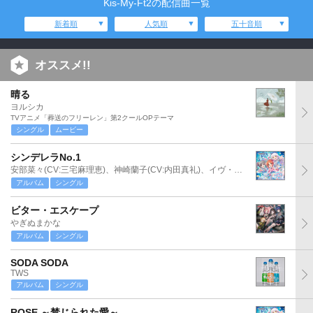
Kis-My-Ft2の配信曲一覧
新着順
人気順
五十音順
オススメ!!
晴る
ヨルシカ
TVアニメ「葬送のフリーレン」第2クールOPテーマ
シングル
ムービー
シンデレラNo.1
安部菜々(CV:三宅麻理恵)、神崎蘭子(CV:内田真礼)、イヴ・サンタクロース(CV:松永あかね)
アルバム
シングル
ビター・エスケープ
やぎぬまかな
アルバム
シングル
SODA SODA
TWS
アルバム
シングル
ROSE ～禁じられた愛～