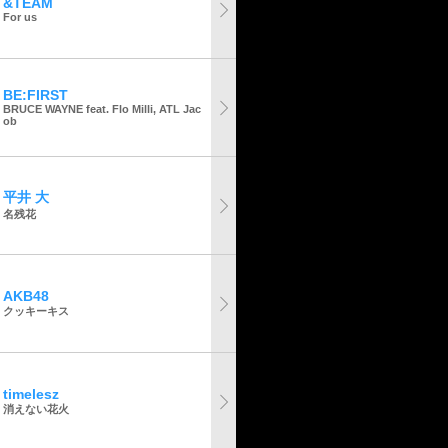
&TEAM
For us
BE:FIRST
BRUCE WAYNE feat. Flo Milli, ATL Jac
ob
平井 大
名残花
AKB48
クッキーキス
timelesz
消えない花火