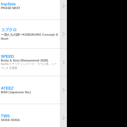
fripSide
PHASE NEXT
コブクロ
ー花たちの詩ーKOBUKURO Concept A
lbum
SPEED
Body & Soul (Remastered 2026)
Netflixリアリティシリーズ「ラヴ上等」シー
ズン2 主題歌
ATEEZ
BAD (Japanese Ver.)
TWS
SODA SODA