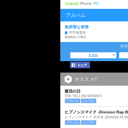
アルバム
無表情な表情
平手友梨奈
収録商品:10商品
平手
新着順
オススメ!!
復活の日
THE YELLOW MONKEY
アルバム
シングル
ヒプノシスマイク -Division Rap Bat
ヒプノシスマイク -D.R.B- (Division All Sta
アルバム
シングル