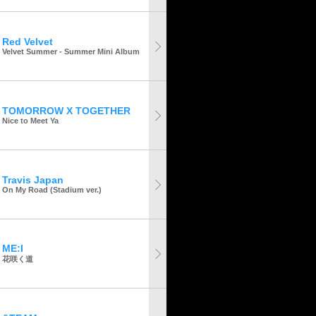
Red Velvet
Velvet Summer - Summer Mini Album
TOMORROW X TOGETHER
Nice to Meet Ya
Travis Japan
On My Road (Stadium ver.)
ME:I
花咲く道