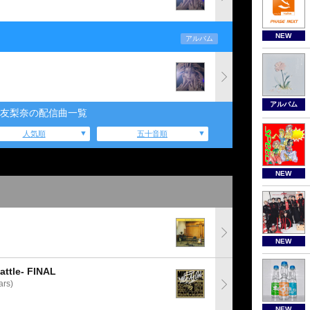
NEW
アルバム
アルバム
友梨奈の配信曲一覧
人気順
五十音順
NEW
NEW
tle- FINAL
rs)
NEW