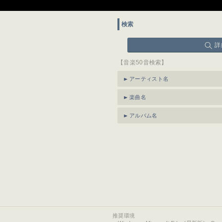
検索
詳
【音楽50音検索】
アーティスト名
楽曲名
アルバム名
推奨環境