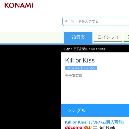
音楽
インフォ
TOP
>
平手友梨奈
> Kill or Kiss
Kill or Kiss
アルバム
シングル
平手友梨奈
シングル
Kill or Kiss
(アルバム購入可能)