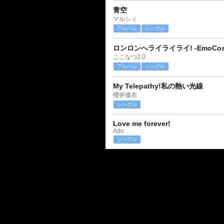
青空
マルシィ
アルバム
シングル
ロンロンへライライライ! -EmoCosin
ここなつ2.0
アルバム
シングル
My Telepathy!私の熱い光線
櫻井優衣
シングル
Love me forever!
Ado
シングル