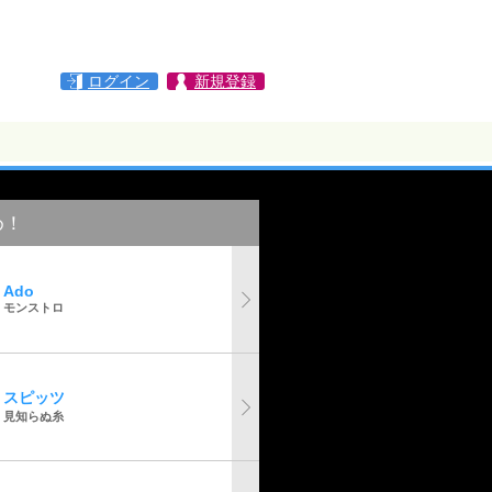
ログイン
新規登録
め！
Ado
モンストロ
スピッツ
見知らぬ糸