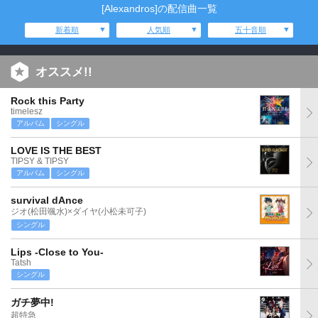
[Alexandros]の配信曲一覧
新着順
人気順
五十音順
オススメ!!
Rock this Party
timelesz
アルバム
シングル
LOVE IS THE BEST
TIPSY & TIPSY
アルバム
シングル
survival dAnce
ジオ(松田颯水)×ダイヤ(小松未可子)
シングル
Lips -Close to You-
Tatsh
シングル
ガチ夢中!
超特急