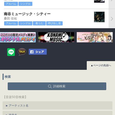
アルバム
シングル
南谷ミュージック・シティー
桑田 佳祐
アルバム
シングル
着うた
呼び出し音
▲ページの先頭へ
検索
詳細検索
【音楽50音検索】
アーティスト名