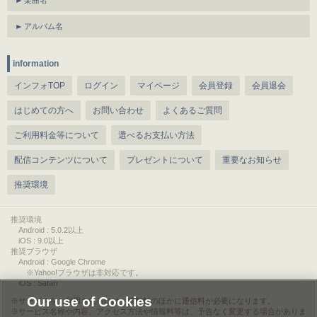
楽曲名
アルバム名
information
インフォTOP
ログイン
マイページ
会員登録
会員退会
はじめての方へ
お問い合わせ
よくあるご質問
ご利用料金等について
選べるお支払い方法
配信コンテンツについて
プレゼントについて
重要なお知らせ
推奨環境
推奨環境
Android : 5.0.2以上
iOS : 9.0以上
推奨ブラウザ
Android : Google Chrome
※Yahoo!ブラウザは非対応です。
iOS : Safari
Our use of Cookies
サービスをご利用されるには、情報料のほかに通信料が必要になります。
サービス名称や内容、アクセス方法や情報料等は、予告なく変更する場合がありま