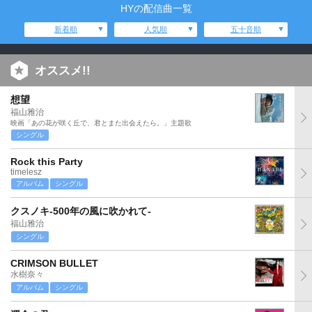
HYの配信曲一覧
新着順
人気順
五十音順
オススメ!!
想望
福山雅治
映画「あの花が咲く丘で、君とまた出会えたら。」主題歌
シングル
Rock this Party
timelesz
アルバム
シングル
クスノキ-500年の風に吹かれて-
福山雅治
シングル
CRIMSON BULLET
水樹奈々
アルバム
シングル