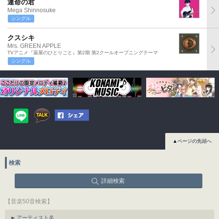
運命の君
Mega Shinnosuke
シングル
クスシキ
Mrs. GREEN APPLE
TVアニメ『薬屋のひとりごと』第2期 第2クールオープニングテーマ
シングル
▲ページの先頭へ
検索
詳細検索
【音楽50音検索】
アーティスト名