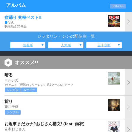
アルバム
アルバム
盆踊り 究極ベスト!!
V.A.
収録商品:20商品
ジッタリン・ジンの配信曲一覧
新着順
人気順
五十音順
オススメ!!
晴る
ヨルシカ
TVアニメ「葬送のフリーレン」第2クールOPテーマ
シングル
ムービー
祈り
藤川千愛
シングル
お返事まだカナ?おじさん構文! (feat. 雨衣)
吉本おじさん