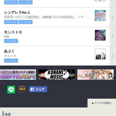
アルバム
シングル
シンデレラNo.1
安部菜々(CV:三宅麻理恵)、神崎蘭子(CV:内田真礼)、イヴ・サンタクロース(CV:松永あかね)
アルバム
シングル
モンストロ
Ado
シングル
あぶく
ヨルシカ
シングル
▲ページの先頭へ
検索