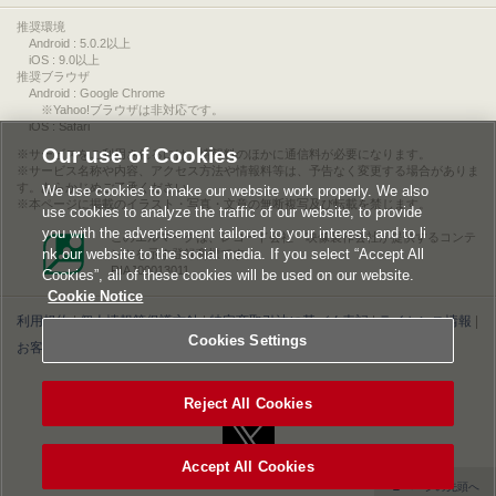
推奨環境
Android : 5.0.2以上
iOS : 9.0以上
推奨ブラウザ
Android : Google Chrome
※Yahoo!ブラウザは非対応です。
iOS : Safari
Our use of Cookies
サービスをご利用されるには、情報料のほかに通信料が必要になります。
サービス名称や内容、アクセス方法や情報料等は、予告なく変更する場合がありま
す。あらかじめご了承ください。
We use cookies to make our website work properly. We also
本ページに掲載のイラスト・写真・文章の無断複写及び転載を禁じます。
use cookies to analyze the traffic of our website, to provide
you with the advertisement tailored to your interest, and to li
このエルマークは、レコード会社・映像製作会社が提供するコンテ
nk our website to the social media. If you select “Accept All
ンツを示す登録商標です。
RIAJ00013011
Cookies”, all of these cookies will be used on our website.
Cookie Notice
利用規約
|
個人情報等保護方針
|
特定商取引法に基づく表記
|
ライセンス情報
|
Cookies Settings
お客様情報の外部送信について
|
Cookies Settings
©2026 Konami Digital Entertainment
Reject All Cookies
Accept All Cookies
▲ページの先頭へ