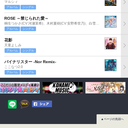
マルシィ
アルバム
シングル
ROSE ～禁じられた愛～
桐生つかさ(CV:河瀬茉希)、木村夏樹(CV:安野希世乃)、白雪千夜(CV:関口理咲)
アルバム
シングル
花影
天童よしみ
アルバム
シングル
バイナリスター -Nor Remix-
ここなつ2.0
アルバム
シングル
▲ページの先頭へ