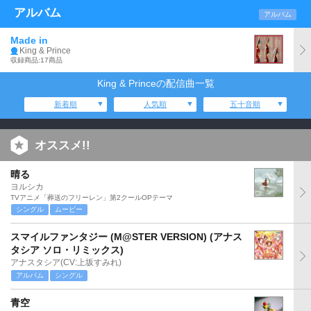
アルバム
アルバム
Made in
King & Prince
収録商品:17商品
King & Princeの配信曲一覧
新着順
人気順
五十音順
オススメ!!
晴る
ヨルシカ
TVアニメ「葬送のフリーレン」第2クールOPテーマ
シングル
ムービー
スマイルファンタジー (M@STER VERSION) (アナス
タシア ソロ・リミックス)
アナスタシア(CV:上坂すみれ)
アルバム
シングル
青空