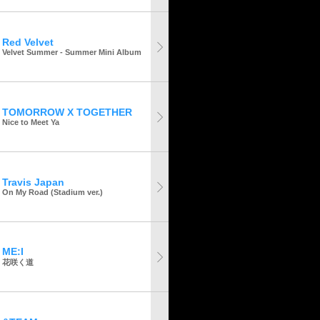
Red Velvet
Velvet Summer - Summer Mini Album
TOMORROW X TOGETHER
Nice to Meet Ya
Travis Japan
On My Road (Stadium ver.)
ME:I
花咲く道