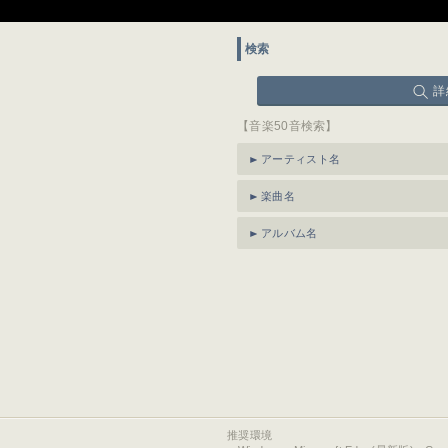
検索
詳
【音楽50音検索】
アーティスト名
楽曲名
アルバム名
推奨環境