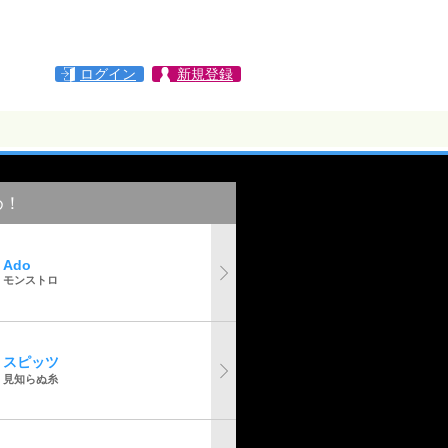
ログイン
新規登録
め！
Ado
モンストロ
スピッツ
見知らぬ糸