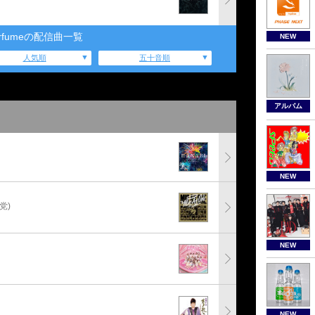
erfumeの配信曲一覧
NEW
人気順
五十音順
アルバム
NEW
党)
NEW
NEW