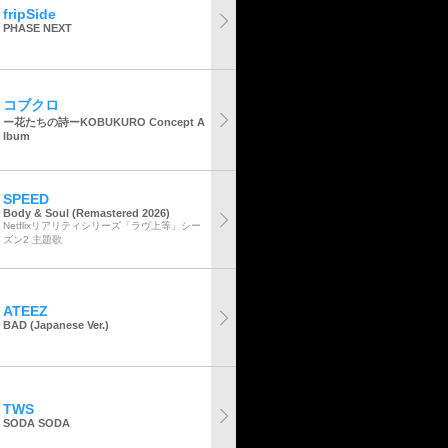
fripSide
PHASE NEXT
コブクロ
ー花たちの詩ーKOBUKURO Concept A
lbum
SPEED
Body & Soul (Remastered 2026)
Netflixリアリティシリーズ「ラヴ上等」シー
ズン2 主題歌
ATEEZ
BAD (Japanese Ver.)
TWS
SODA SODA