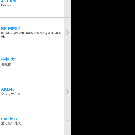
&TEAM
For us
BE:FIRST
BRUCE WAYNE feat. Flo Milli, ATL Jac
ob
平井 大
名残花
AKB48
クッキーキス
timelesz
消えない花火