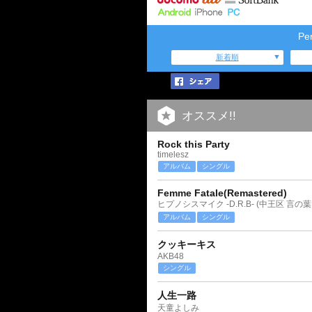
P
新着順
オススメ!!
Rock this Party
timelesz
アルバム
シングル
Femme Fatale(Remastered)
ヒプノシスマイク -D.R.B- (中王区 言の葉
アルバム
シングル
クッキーキス
AKB48
シングル
人生一路
天童よしみ