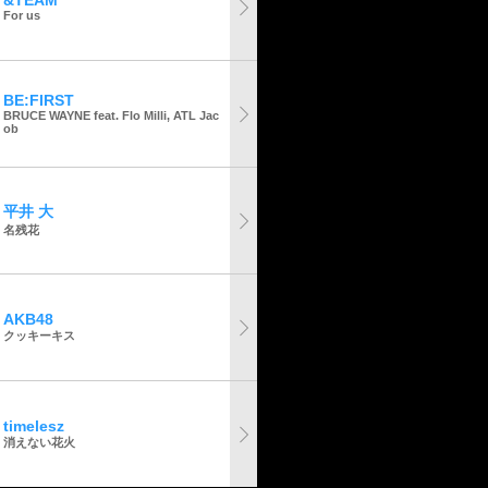
&TEAM
For us
BE:FIRST
BRUCE WAYNE feat. Flo Milli, ATL Jac
ob
平井 大
名残花
AKB48
クッキーキス
timelesz
消えない花火