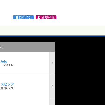
ログイン
新規登録
め！
Ado
モンストロ
スピッツ
見知らぬ糸