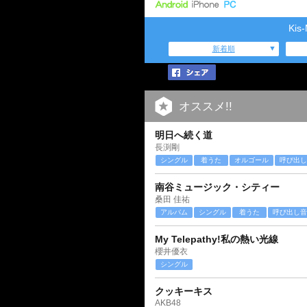
Ki
新着順
オススメ!!
明日へ続く道
長渕剛
シングル
着うた
オルゴール
呼び出し
南谷ミュージック・シティー
桑田 佳祐
アルバム
シングル
着うた
呼び出し音
My Telepathy!私の熱い光線
櫻井優衣
シングル
クッキーキス
AKB48