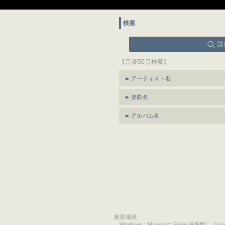
検索
詳
【音楽50音検索】
アーティスト名
楽曲名
アルバム名
推奨環境
Windows : Microsoft Edge(最新版)、Go