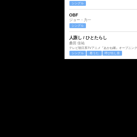
シングル
OBF
ジョー・力一
シングル
人誑し / ひとたらし
桑田 佳祐
テレビ朝日系TVアニメ『あかね噺』オープニン
シングル
着うた
呼び出し音