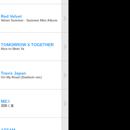
Red Velvet
Velvet Summer - Summer Mini Album
TOMORROW X TOGETHER
Nice to Meet Ya
Travis Japan
On My Road (Stadium ver.)
ME:I
花咲く道