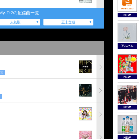
s-My-Ft2の配信曲一覧
NEW
人気順
五十音順
アルバム
音
NEW
NEW
NEW