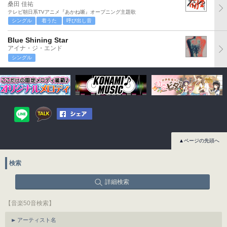
桑田 佳祐
テレビ朝日系TVアニメ『あかね噺』オープニング主題歌
シングル
着うた
呼び出し音
Blue Shining Star
アイナ・ジ・エンド
シングル
▲ページの先頭へ
検索
詳細検索
【音楽50音検索】
アーティスト名