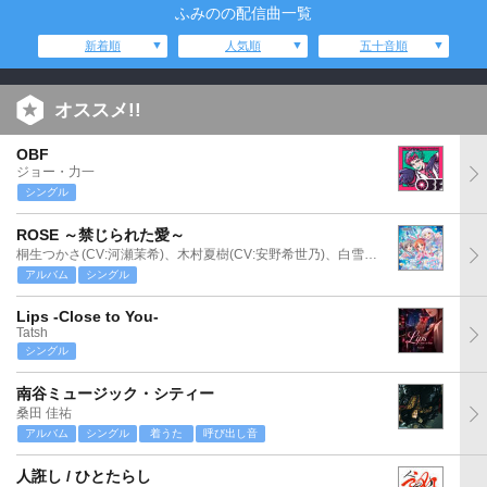
ふみのの配信曲一覧
新着順
人気順
五十音順
オススメ!!
OBF
ジョー・力一
シングル
ROSE ～禁じられた愛～
桐生つかさ(CV:河瀬茉希)、木村夏樹(CV:安野希世乃)、白雪千夜(CV:関口理咲)
アルバム
シングル
Lips -Close to You-
Tatsh
シングル
南谷ミュージック・シティー
桑田 佳祐
アルバム
シングル
着うた
呼び出し音
人誑し / ひとたらし