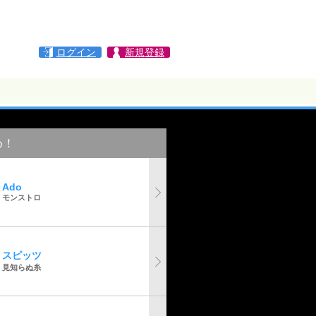
ログイン
新規登録
め！
Ado
モンストロ
スピッツ
見知らぬ糸