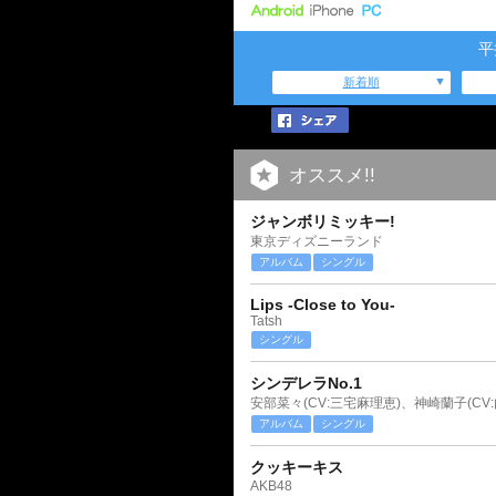
平
新着順
オススメ!!
ジャンボリミッキー!
東京ディズニーランド
アルバム
シングル
Lips -Close to You-
Tatsh
シングル
シンデレラNo.1
アルバム
シングル
クッキーキス
AKB48