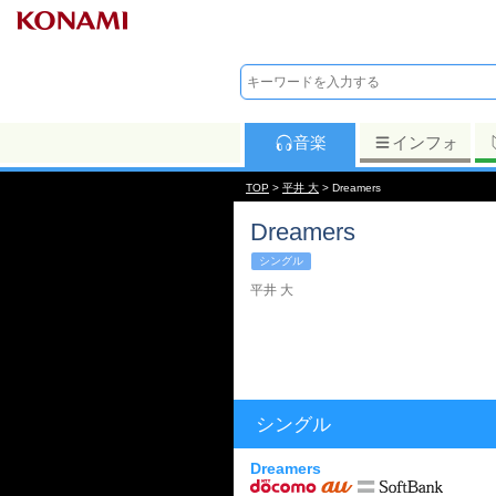
音楽
インフォ
TOP
>
平井 大
> Dreamers
Dreamers
シングル
平井 大
シングル
Dreamers