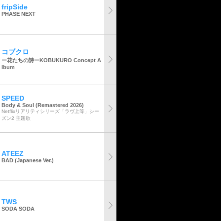
fripSide
PHASE NEXT
コブクロ
ー花たちの詩ーKOBUKURO Concept A
lbum
SPEED
Body & Soul (Remastered 2026)
Netflixリアリティシリーズ「ラヴ上等」シー
ズン2 主題歌
ATEEZ
BAD (Japanese Ver.)
TWS
SODA SODA