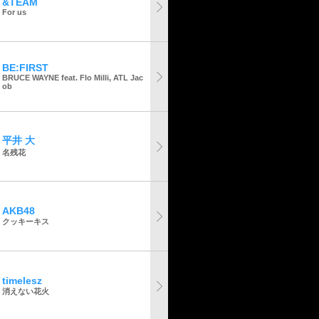
&TEAM
For us
BE:FIRST
BRUCE WAYNE feat. Flo Milli, ATL Jac
ob
平井 大
名残花
AKB48
クッキーキス
timelesz
消えない花火