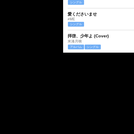
シングル
愛くださいませ
≠ME
シングル
拝啓、少年よ (Cover)
米湊月映
アルバム
シングル