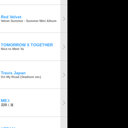
Red Velvet
Velvet Summer - Summer Mini Album
TOMORROW X TOGETHER
Nice to Meet Ya
Travis Japan
On My Road (Stadium ver.)
ME:I
花咲く道