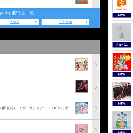
井 大の配信曲一覧
NEW
人気順
五十音順
アルバム
NEW
NEW
安部菜々(CV:三宅麻理恵)、神崎蘭子(CV:内田真礼)、イヴ・サンタクロース(CV:松永あかね)
NEW