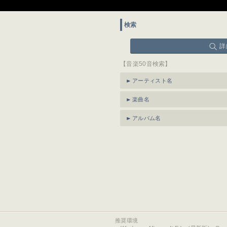
検索
詳
【音楽50音検索】
アーティスト名
楽曲名
アルバム名
推奨環境