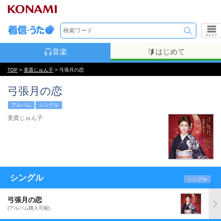
メニュー
音楽
はじめて
TOP
>
美貴じゅん子
> 弓張月の恋
弓張月の恋
アルバム
シングル
美貴じゅん子
シングル
シングル
弓張月の恋
(アルバム購入可能)