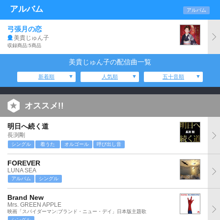
アルバム
アルバム
弓張月の恋
美貴じゅん子
収録商品:5商品
美貴じゅん子の配信曲一覧
新着順
人気順
五十音順
オススメ!!
明日へ続く道
長渕剛
シングル
着うた
オルゴール
呼び出し音
FOREVER
LUNA SEA
アルバム
シングル
Brand New
Mrs. GREEN APPLE
映画「スパイダーマン:ブランド・ニュー・デイ」日本版主題歌
シングル