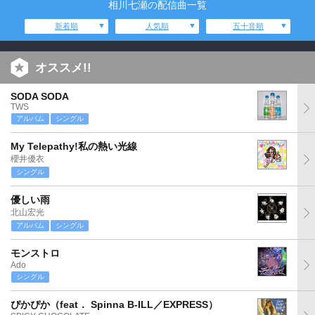
相川七瀬の配信曲一覧
新着順
人気順
五十音順
オススメ!!
SODA SODA
TWS
アルバム
シングル
My Telepathy!私の熱い光線
櫻井優衣
シングル
優しい雨
北山宏光
アルバム
シングル
モンストロ
Ado
シングル
ぴかぴか（feat． Spinna B-ILL／EXPRESS）