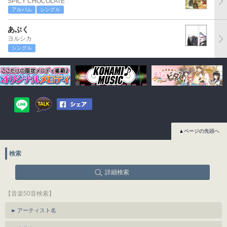
SPICY CHOCOLATE
アルバム
シングル
あぶく
ヨルシカ
シングル
▲ページの先頭へ
検索
詳細検索
【音楽50音検索】
アーティスト名