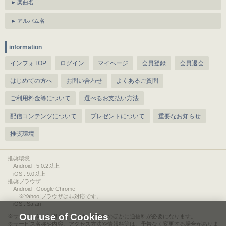
楽曲名
アルバム名
information
インフォTOP
ログイン
マイページ
会員登録
会員退会
はじめての方へ
お問い合わせ
よくあるご質問
ご利用料金等について
選べるお支払い方法
配信コンテンツについて
プレゼントについて
重要なお知らせ
推奨環境
推奨環境
Android : 5.0.2以上
iOS : 9.0以上
推奨ブラウザ
Android : Google Chrome
※Yahoo!ブラウザは非対応です。
iOS : Safari
Our use of Cookies
サービスをご利用されるには、情報料のほかに通信料が必要になります。
サービス名称や内容、アクセス方法や情報料等は、予告なく変更する場合がありま